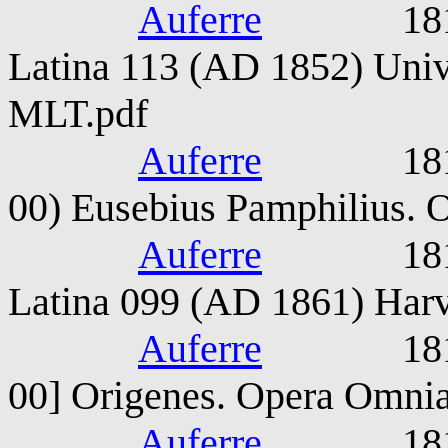
Auferre
1815-187
Latina 113 (AD 1852) Unive
MLT.pdf
Auferre
1815-187
00) Eusebius Pamphilius.
Auferre
1815-187
Latina 099 (AD 1861) Harv
Auferre
1815-187
00] Origenes. Opera Omni
Auferre
1815-187