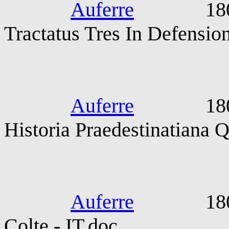
Auferre
1800-190
Tractatus Tres In Defensio
Sirmondus
Auferre
1800-190
Historia Praedestinatiana Q
SS Pius
Auferre
1801-03-
Colte - IT.doc