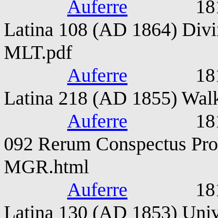
Auferre
1815-187
Latina 108 (AD 1864) Divin
MLT.pdf
Auferre
1815-187
Latina 218 (AD 1855) Walk
Auferre
1815-187
092 Rerum Conspectus Pro
MGR.html
Auferre
1815-187
Latina 130 (AD 1853) Unive