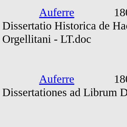
Auferre
1800-190
Dissertatio Historica de Hae
Orgellitani - LT.doc
Garnerius.
Auferre
1800-190
Dissertationes ad Librum 
Merlinus. 