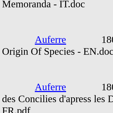
Memoranda - IT.doc
Darwin C
Auferre
1809-188
Origin Of Species - EN.do
Hefele
Auferre
1809-189
des Concilies d'apress les
FR.pdf