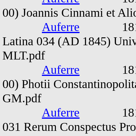
00) Joannis Cinnami et A
Auferre
1815-187
Latina 034 (AD 1845) Unive
MLT.pdf
Auferre
1815-187
00) Photii Constantinopoli
GM.pdf
Auferre
1815-187
031 Rerum Conspectus Pro