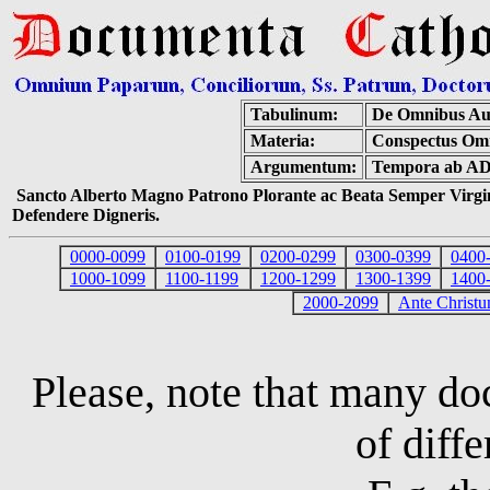
Tabulinum:
De Omnibus Aut
Materia:
Conspectus Om
Argumentum:
Tempora ab AD
Sancto Alberto Magno Patrono Plorante ac Beata Semper Virgin
Defendere Digneris.
0000-0099
0100-0199
0200-0299
0300-0399
0400
1000-1099
1100-1199
1200-1299
1300-1399
1400
2000-2099
Ante Christ
Please, note that many d
of diffe