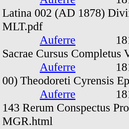
Latina 002 (AD 1878) Divin
MLT.pdf
Auferre
1815-187
Sacrae Cursus Completus V
Auferre
1815-187
00) Theodoreti Cyrensis E
Auferre
1815-187
143 Rerum Conspectus Pro
MGR.html