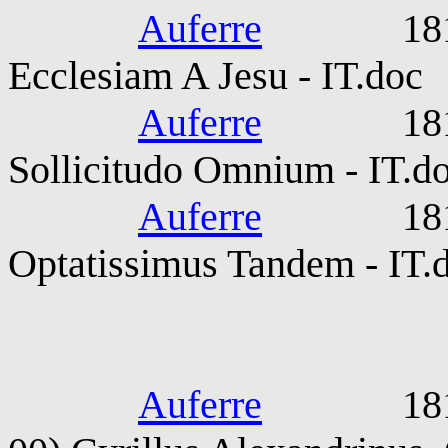
Auferre
1813-09-
Ecclesiam A Jesu - IT.doc
Auferre
1814-08-
Sollicitudo Omnium - IT.d
Auferre
1814-09-
Optatissimus Tandem - IT.
Mign
Auferre
1815-187