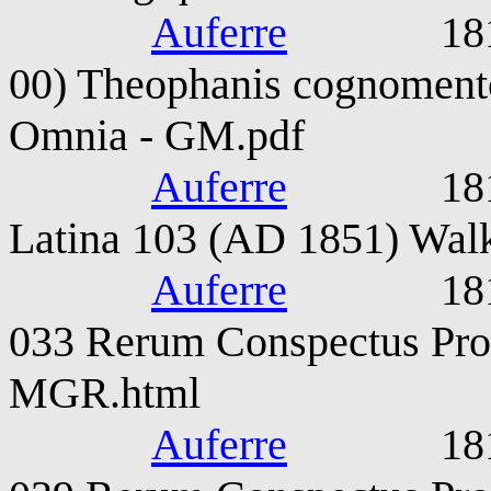
Auferre
1815-187
00) Theophanis cognoment
Omnia - GM.pdf
Auferre
1815-187
Latina 103 (AD 1851) Walk
Auferre
1815-187
033 Rerum Conspectus Pro
MGR.html
Auferre
1815-187