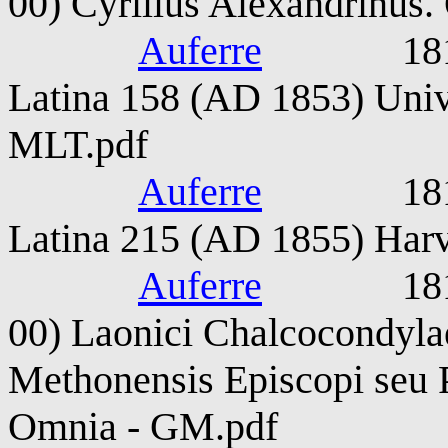
00) Cyrillus Alexandrinus
Auferre
1815-187
Latina 158 (AD 1853) Unive
MLT.pdf
Auferre
1815-187
Latina 215 (AD 1855) Harv
Auferre
1815-187
00) Laonici Chalcocondylae
Methonensis Episcopi seu 
Omnia - GM.pdf