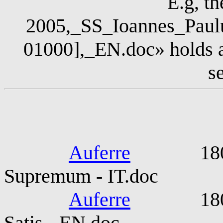
E.g, th
2005,_SS_Ioannes_Paul
01000],_EN.doc» holds a
s
SS Pius
Auferre
1800-03-
Supremum - IT.doc
Auferre
1800-05-
Satis - EN.doc