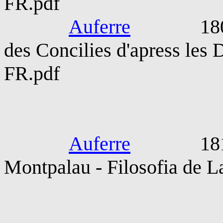
FR.pdf
Auferre
1809-189
des Concilies d'apress les
FR.pdf
De Capmany 
Auferre
1812-18
Montpalau - Filosofia de L
SS Pius