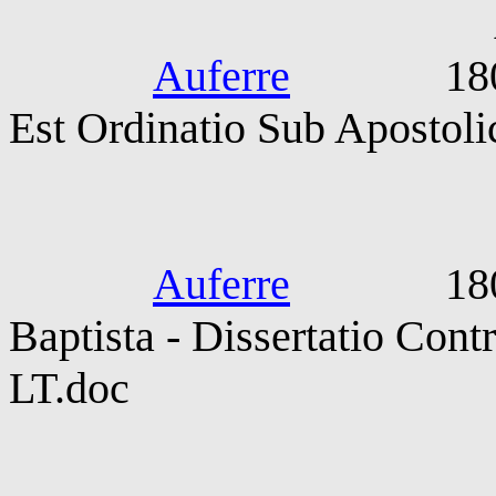
Auctor In
Auferre
1800-190
Est Ordinatio Sub Apostoli
Enhueberus. J
Auferre
1800-190
Baptista - Dissertatio Con
LT.doc
Frobeniu