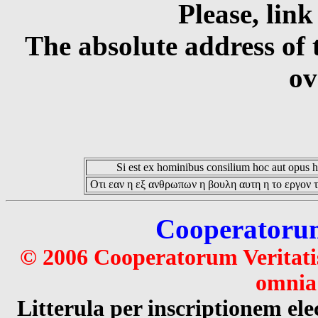
Please, link
The absolute address of 
ov
Si est ex hominibus consilium hoc aut opus hoc
Οτι εαν η εξ ανθρωπων η βουλη αυτη η το εργον τ
Cooperatorum 
© 2006 Cooperatorum Veritatis
omnia 
Litterula per inscriptionem 