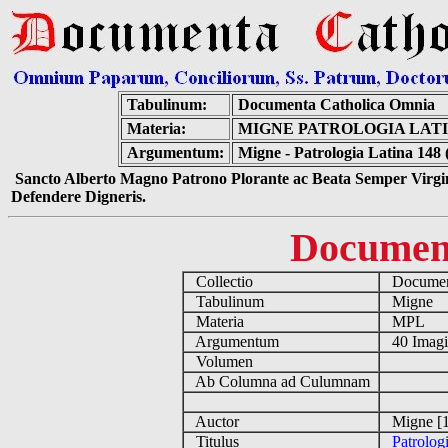
Tabulinum:
Documenta Catholica Omnia
Materia:
MIGNE PATROLOGIA LATIN
Argumentum:
Migne - Patrologia Latina 148 
Sancto Alberto Magno Patrono Plorante ac Beata Semper Virgin
Defendere Digneris.
Documen
Collectio
Document
Tabulinum
Migne
Materia
MPL
Argumentum
40 Imag
Volumen
Ab Columna ad Culumnam
Auctor
Migne [1
Titulus
Patrolog