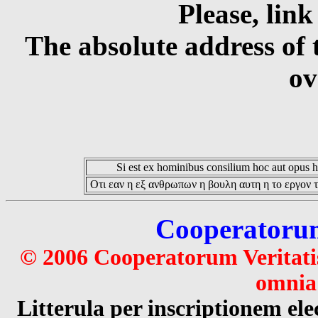
Please, link
The absolute address of 
ov
Si est ex hominibus consilium hoc aut opus hoc
Οτι εαν η εξ ανθρωπων η βουλη αυτη η το εργον τ
Cooperatorum 
© 2006 Cooperatorum Veritatis
omnia 
Litterula per inscriptionem 