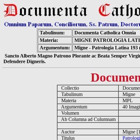
Tabulinum:
Documenta Catholica Omnia
Materia:
MIGNE PATROLOGIA LATIN
Argumentum:
Migne - Patrologia Latina 193 
Sancto Alberto Magno Patrono Plorante ac Beata Semper Virgin
Defendere Digneris.
Documen
Collectio
Document
Tabulinum
Migne
Materia
MPL
Argumentum
40 Imag
Volumen
Ab Columna ad Culumnam
Auctor
Migne [1
Titulus
Patrolog