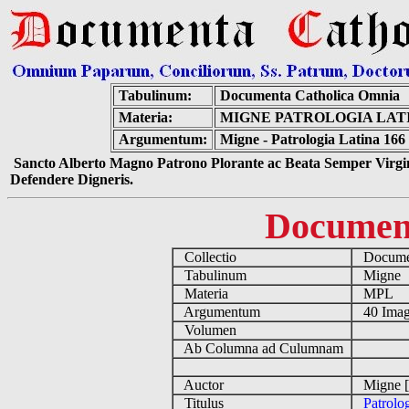
Tabulinum:
Documenta Catholica Omnia
Materia:
MIGNE PATROLOGIA LATIN
Argumentum:
Migne - Patrologia Latina 166
Sancto Alberto Magno Patrono Plorante ac Beata Semper Virgin
Defendere Digneris.
Documen
Collectio
Documen
Tabulinum
Migne
Materia
MPL
Argumentum
40 Imag
Volumen
Ab Columna ad Culumnam
Auctor
Migne [
Titulus
Patrolo