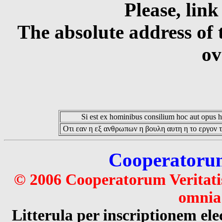
Please, link
The absolute address of 
ov
Si est ex hominibus consilium hoc aut opus hoc
Οτι εαν η εξ ανθρωπων η βουλη αυτη η το εργον τ
Cooperatorum 
© 2006 Cooperatorum Veritatis
omnia 
Litterula per inscriptionem 