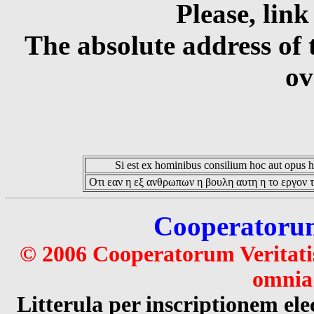
Please, link
The absolute address of 
ov
Si est ex hominibus consilium hoc aut opus hoc
Οτι εαν η εξ ανθρωπων η βουλη αυτη η το εργον τ
Cooperatorum 
© 2006 Cooperatorum Veritatis
omnia 
Litterula per inscriptionem 