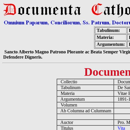
Tabulinum:
Materia:
Argumentum:
Sancto Alberto Magno Patrono Plorante ac Beata Semper Virgin
Defendere Digneris.
Documen
Collectio
Docume
Tabulinum
De Sanc
Materia
Vitae E
Argumentum
1891-19
Volumen
Ab Columna ad Culumnam
Auctor
Pro. Mi
Titulus
Vita