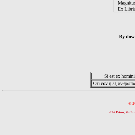
Magnit
Ex Libr
By down
Si est ex hominib
Οτι εαν η εξ ανθρωπω
© 2
«Ubi Petrus, ibi Ecc