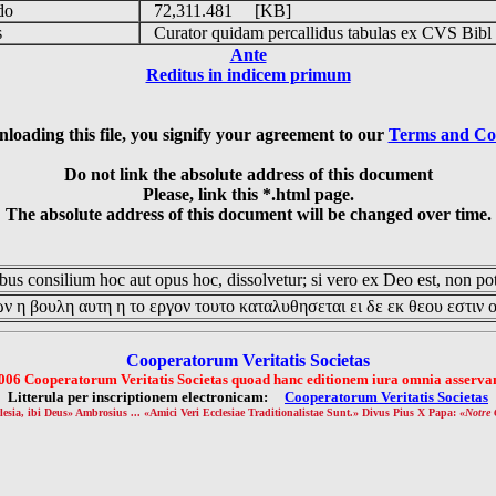
udo
72,311.481 [KB]
is
Curator quidam percallidus tabulas ex CVS Bibl
Ante
Reditus in indicem primum
loading this file, you signify your agreement to our
Terms and Co
Do not link the absolute address of this document
Please, link this *.html page.
The absolute address of this document will be changed over time.
us consilium hoc aut opus hoc, dissolvetur; si vero ex Deo est, non pot
ν η βουλη αυτη η το εργον τουτο καταλυθησεται ει δε εκ θεου εστιν 
Cooperatorum Veritatis Societas
006 Cooperatorum Veritatis Societas quoad hanc editionem iura omnia asservan
Litterula per inscriptionem electronicam:
Cooperatorum Veritatis Societas
lesia, ibi Deus» Ambrosius ... «Amici Veri Ecclesiae Traditionalistae Sunt.» Divus Pius X Papa: «
Notre 