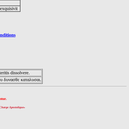
 exquisivit
nditions
eritis dissolvere.
ου δυνασθε καταλυσαι.
tur.
Charge Apostolique
»