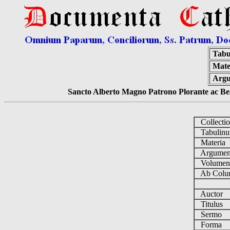
Tabu
Mate
Arg
Sancto Alberto Magno Patrono Plorante ac Bea
Collecti
Tabulin
Materia
Argume
Volume
Ab Colu
Auctor
Titulus
Sermo
Forma