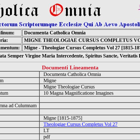
linum:
Documenta Catholica Omnia
ria:
MIGNE THEOLOGIAE CURSUS COMPLETUS VO
umentum:
Migne - Theologiae Cursus Completus Vol 27 [1815-18
ta Semper Virgine Maria Intercedente, Spiritus Sancte, Veritati
Documenti Lineamenta
o
Documenta Catholica Omnia
um
Migne
Migne Theologiae Cursus
ntum
10 Magna Magnificatione Imagines
n
mna ad Culumnam
Migne [1815-1875]
Theologiae Cursus Completus Vol 27
LT
pdf