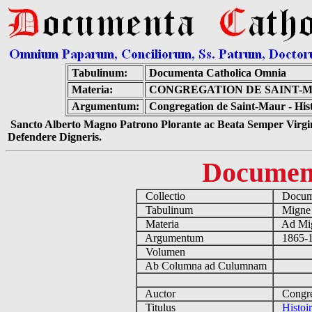
Tabulinum:
Documenta Catholica Omnia
Materia:
CONGREGATION DE SAINT-MA
Argumentum:
Congregation de Saint-Maur - Histo
Sancto Alberto Magno Patrono Plorante ac Beata Semper Virgin
Defendere Digneris.
Documen
Collectio
Docume
Tabulinum
Mign
Materia
Ad Mig
Argumentum
1865-18
Volumen
Ab Columna ad Culumnam
Auctor
Congreg
Titulus
Histoi