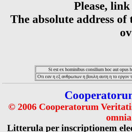
Please, link
The absolute address of 
ov
Si est ex hominibus consilium hoc aut opus hoc
Οτι εαν η εξ ανθρωπων η βουλη αυτη η το εργον τ
Cooperatorum 
© 2006 Cooperatorum Veritatis
omnia 
Litterula per inscriptionem 