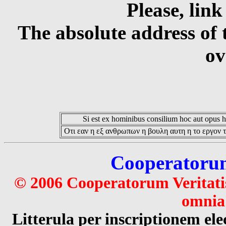
Please, link
The absolute address of 
ov
Si est ex hominibus consilium hoc aut opus hoc
Οτι εαν η εξ ανθρωπων η βουλη αυτη η το εργον τ
Cooperatorum 
© 2006 Cooperatorum Veritatis
omnia 
Litterula per inscriptionem 