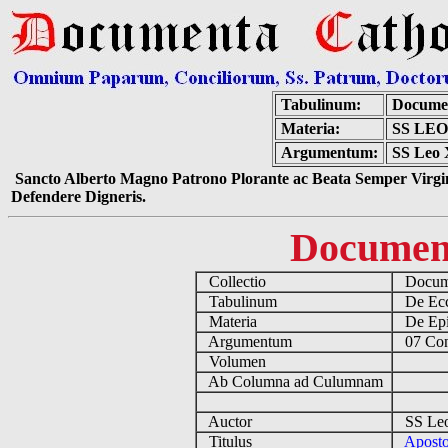
Tabulinum:
Documen
Materia:
SS LE
Argumentum:
SS Leo X
Sancto Alberto Magno Patrono Plorante ac Beata Semper Virgin
Defendere Digneris.
Documen
Collectio
Docume
Tabulinum
De Eccl
Materia
De Epis
Argumentum
07 Conf
Volumen
Ab Columna ad Culumnam
Auctor
SS Leo 
Titulus
Aposto