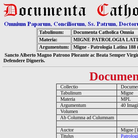
Tabulinum:
Documenta Catholica Omnia
Materia:
MIGNE PATROLOGIA LATIN
Argumentum:
Migne - Patrologia Latina 188 
Sancto Alberto Magno Patrono Plorante ac Beata Semper Virgin
Defendere Digneris.
Documen
Collectio
Document
Tabulinum
Migne
Materia
MPL
Argumentum
40 Imag
Volumen
Ab Columna ad Culumnam
Auctor
Migne [1
Titulus
Patrolog