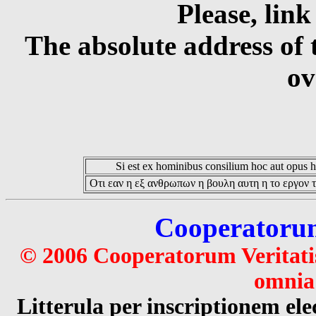
Please, link
The absolute address of 
ov
Si est ex hominibus consilium hoc aut opus hoc
Οτι εαν η εξ ανθρωπων η βουλη αυτη η το εργον τ
Cooperatorum 
© 2006 Cooperatorum Veritatis
omnia 
Litterula per inscriptionem 