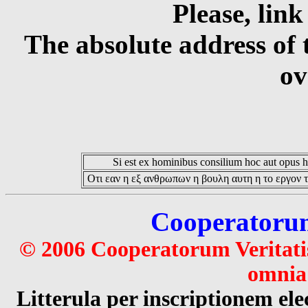
Please, link
The absolute address of 
ov
Si est ex hominibus consilium hoc aut opus hoc
Οτι εαν η εξ ανθρωπων η βουλη αυτη η το εργον τ
Cooperatorum 
© 2006 Cooperatorum Veritatis
omnia 
Litterula per inscriptionem 