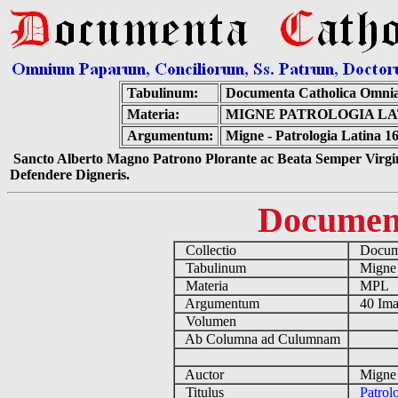
Tabulinum:
Documenta Catholica Omni
Materia:
MIGNE PATROLOGIA LAT
Argumentum:
Migne - Patrologia Latina 1
Sancto Alberto Magno Patrono Plorante ac Beata Semper Virgin
Defendere Digneris.
Documen
Collectio
Docume
Tabulinum
Mign
Materia
MPL
Argumentum
40 Ima
Volumen
Ab Columna ad Culumnam
Auctor
Migne 
Titulus
Patrol