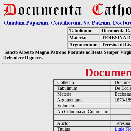
Tabulinum:
Documenta Ca
Materia:
TERESINA D
Argumentum:
Teresina di Lis
Sancto Alberto Magno Patrono Plorante ac Beata Semper Virgin
Defendere Digneris.
Documen
Collectio
Document
Tabulinum
De Eccles
Materia
Ecclesia
Argumentum
1873-1897 
Volumen
Ab Columna ad Culumnam
Auctor
Teresina 
Titulus
Little F