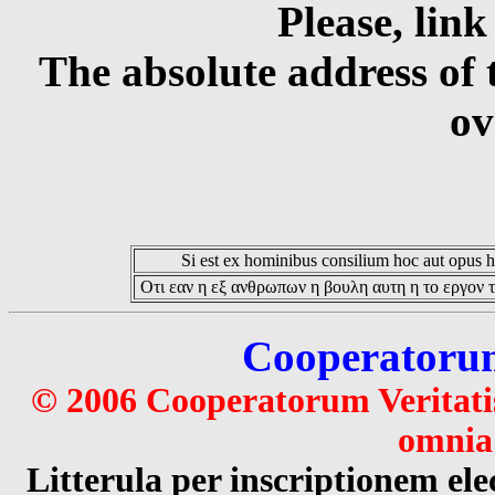
Please, link
The absolute address of 
ov
Si est ex hominibus consilium hoc aut opus hoc
Οτι εαν η εξ ανθρωπων η βουλη αυτη η το εργον τ
Cooperatorum 
© 2006 Cooperatorum Veritatis
omnia 
Litterula per inscriptionem 