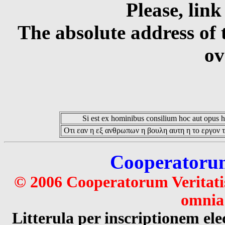
Please, link
The absolute address of 
ov
Si est ex hominibus consilium hoc aut opus hoc
Οτι εαν η εξ ανθρωπων η βουλη αυτη η το εργον τ
Cooperatorum 
© 2006 Cooperatorum Veritatis
omnia 
Litterula per inscriptionem 