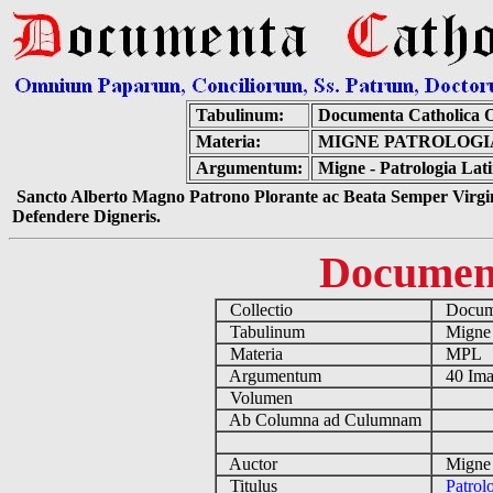
Tabulinum:
Documenta Catholica 
Materia:
MIGNE PATROLOGIA
Argumentum:
Migne - Patrologia Lat
Sancto Alberto Magno Patrono Plorante ac Beata Semper Virgin
Defendere Digneris.
Documen
Collectio
Docume
Tabulinum
Mign
Materia
MPL
Argumentum
40 Ima
Volumen
Ab Columna ad Culumnam
Auctor
Migne 
Titulus
Patrol