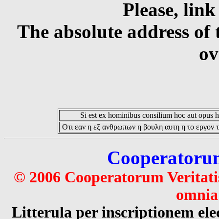
Please, link
The absolute address of 
ov
Si est ex hominibus consilium hoc aut opus hoc
Οτι εαν η εξ ανθρωπων η βουλη αυτη η το εργον τ
Cooperatorum 
© 2006 Cooperatorum Veritatis
omnia 
Litterula per inscriptionem 