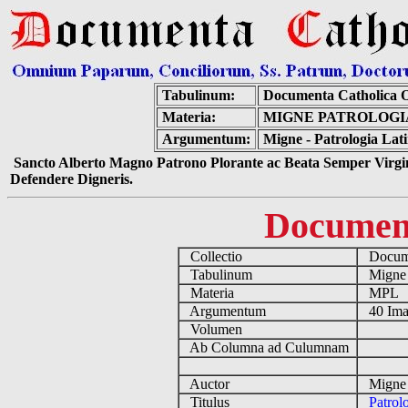
Tabulinum:
Documenta Catholica 
Materia:
MIGNE PATROLOGIA
Argumentum:
Migne - Patrologia Lat
Sancto Alberto Magno Patrono Plorante ac Beata Semper Virgin
Defendere Digneris.
Documen
Collectio
Docume
Tabulinum
Mign
Materia
MPL
Argumentum
40 Ima
Volumen
Ab Columna ad Culumnam
Auctor
Migne 
Titulus
Patrol