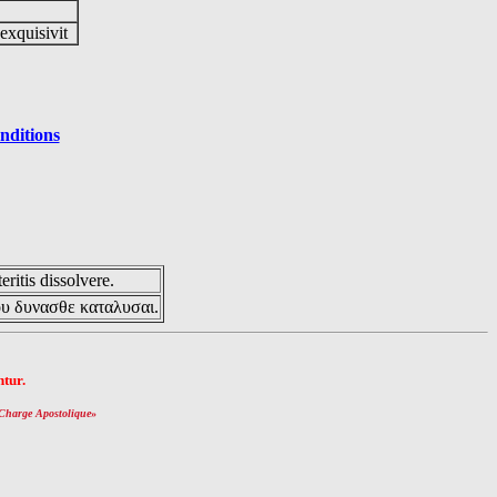
 exquisivit
nditions
eritis dissolvere.
ου δυνασθε καταλυσαι.
tur.
Charge Apostolique
»