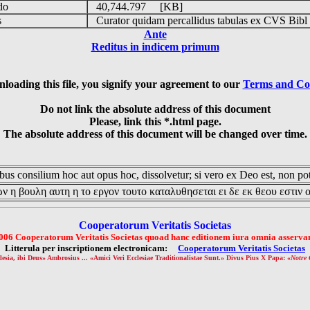
udo
40,744.797 [KB]
is
Curator quidam percallidus tabulas ex CVS Bibl
Ante
Reditus in indicem primum
loading this file, you signify your agreement to our
Terms and Co
Do not link the absolute address of this document
Please, link this *.html page.
The absolute address of this document will be changed over time.
us consilium hoc aut opus hoc, dissolvetur; si vero ex Deo est, non pot
ν η βουλη αυτη η το εργον τουτο καταλυθησεται ει δε εκ θεου εστιν 
Cooperatorum Veritatis Societas
006 Cooperatorum Veritatis Societas quoad hanc editionem iura omnia asservan
Litterula per inscriptionem electronicam:
Cooperatorum Veritatis Societas
lesia, ibi Deus» Ambrosius ... «Amici Veri Ecclesiae Traditionalistae Sunt.» Divus Pius X Papa: «
Notre 