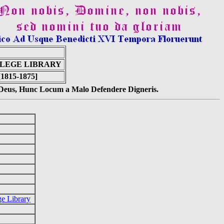
LLEGE LIBRARY
[1815-1875]
s Deus, Hunc Locum a Malo Defendere Digneris.
ge Library