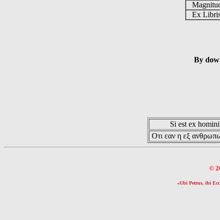
Magnit
Ex Libr
By down
Si est ex hominib
Οτι εαν η εξ ανθρωπω
© 2
«Ubi Petrus, ibi Ecc