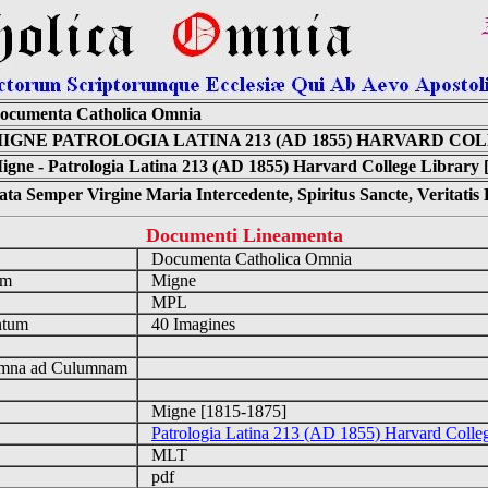
ocumenta Catholica Omnia
IGNE PATROLOGIA LATINA 213 (AD 1855) HARVARD CO
igne - Patrologia Latina 213 (AD 1855) Harvard College Library 
ta Semper Virgine Maria Intercedente, Spiritus Sancte, Veritati
Documenti Lineamenta
o
Documenta Catholica Omnia
um
Migne
MPL
ntum
40 Imagines
n
mna ad Culumnam
Migne [1815-1875]
Patrologia Latina 213 (AD 1855) Harvard Colle
MLT
pdf