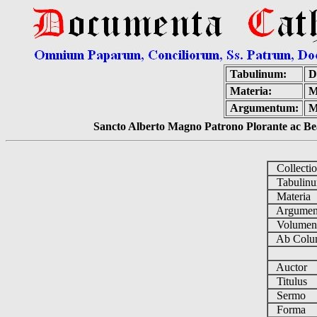
Tabulinum:
D
Materia:
M
Argumentum:
M
Sancto Alberto Magno Patrono Plorante ac Bea
Collecti
Tabulin
Materia
Argume
Volume
Ab Colu
Auctor
Titulus
Sermo
Forma