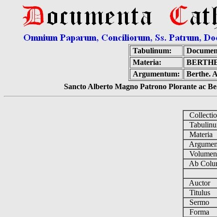
Tabulinum:
Document
Materia:
BERTHE
Argumentum:
Berthe. A
Sancto Alberto Magno Patrono Plorante ac Bea
Collecti
Tabulin
Materia
Argume
Volume
Ab Colu
Auctor
Titulus
Sermo
Forma