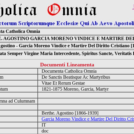
a Catholica Omnia
. AGOSTINO GARCIA MORENO VINDICE E MARTIRE DEL
gostino - Garcia Moreno Vindice e Martire Del Diritto Cristiano [
ta Semper Virgine Maria Intercedente, Spiritus Sancte, Veritati
Documenti Lineamenta
o
Documenta Catholica Omnia
um
De Sanctis Beatisque Ac Martyribus
Vitae Et Rerum Gestae
ntum
1821-1875 Moreno, Garcia, Martyr
n
mna ad Culumnam
Berthe. Agostino [1866-1939]
Garcia Moreno Vindice e Martire Del Diritto Cri
IT
doc