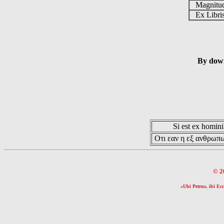
Magnit
Ex Libr
By down
Si est ex hominib
Οτι εαν η εξ ανθρωπω
© 2
«Ubi Petrus, ibi Ecc