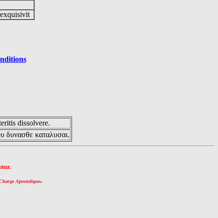
 exquisivit
nditions
eritis dissolvere.
ου δυνασθε καταλυσαι.
tur.
Charge Apostolique
»