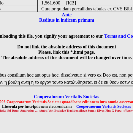
udo
1,561.600 [KB]
is
Curator quidam percallidus tabulas ex CVS Bibl
Ante
Reditus in indicem primum
loading this file, you signify your agreement to our
Terms and Co
Do not link the absolute address of this document
Please, link this *.html page.
The absolute address of this document will be changed over time.
us consilium hoc aut opus hoc, dissolvetur; si vero ex Deo est, non pot
ν η βουλη αυτη η το εργον τουτο καταλυθησεται ει δε εκ θεου εστιν 
Cooperatorum Veritatis Societas
006 Cooperatorum Veritatis Societas quoad hanc editionem iura omnia asservan
Litterula per inscriptionem electronicam:
Cooperatorum Veritatis Societas
lesia, ibi Deus» Ambrosius ... «Amici Veri Ecclesiae Traditionalistae Sunt.» Divus Pius X Papa: «
Notre 