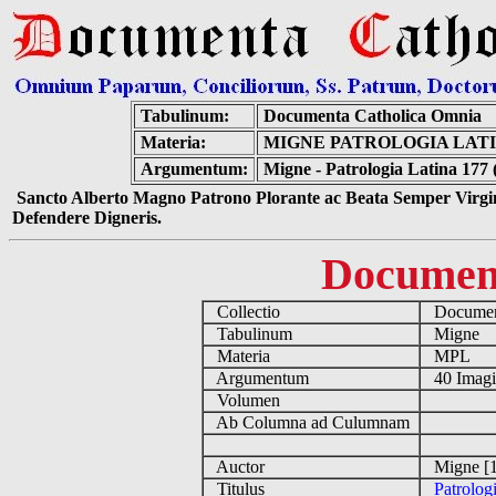
Tabulinum:
Documenta Catholica Omnia
Materia:
MIGNE PATROLOGIA LATIN
Argumentum:
Migne - Patrologia Latina 177 
Sancto Alberto Magno Patrono Plorante ac Beata Semper Virgin
Defendere Digneris.
Documen
Collectio
Document
Tabulinum
Migne
Materia
MPL
Argumentum
40 Imag
Volumen
Ab Columna ad Culumnam
Auctor
Migne [1
Titulus
Patrolog