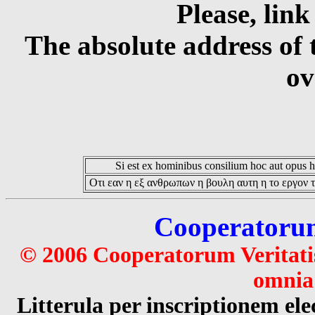
Please, link
The absolute address of 
ov
Si est ex hominibus consilium hoc aut opus hoc
Οτι εαν η εξ ανθρωπων η βουλη αυτη η το εργον τ
Cooperatorum 
© 2006 Cooperatorum Veritatis
omnia 
Litterula per inscriptionem 