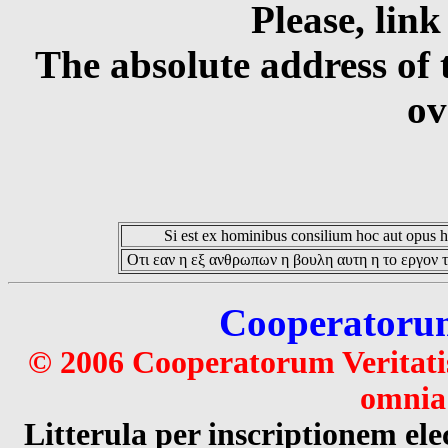
Please, link
The absolute address of 
ov
Si est ex hominibus consilium hoc aut opus hoc
Οτι εαν η εξ ανθρωπων η βουλη αυτη η το εργον τ
Cooperatorum 
© 2006 Cooperatorum Veritatis
omnia 
Litterula per inscriptionem 