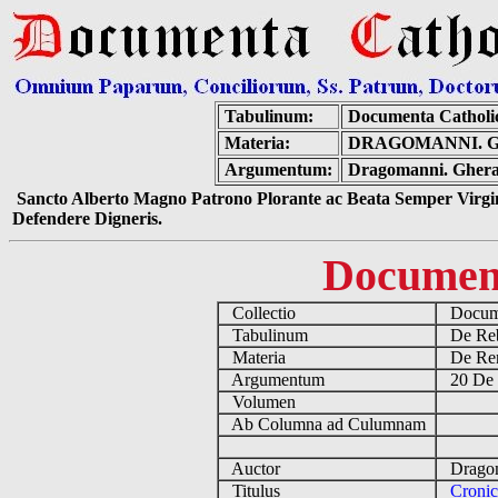
Tabulinum:
Documenta Catholi
Materia:
DRAGOMANNI. G
Argumentum:
Dragomanni. Gherard
Sancto Alberto Magno Patrono Plorante ac Beata Semper Virgin
Defendere Digneris.
Documen
Collectio
Docume
Tabulinum
De Reb
Materia
De Rena
Argumentum
20 De 
Volumen
Ab Columna ad Culumnam
Auctor
Dragoma
Titulus
Cronic