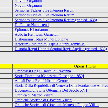
Novum Organum
Novum Organum
Sermones Fideles Sive Interiora Rerum
Sermones Fideles Sive Interiora Rerum
Sermones Fideles Sive Interiora Rerum (printed 1638)
De Edicto Namnetensi
Epitomes Historiarum
Actio in Henricum Garnetum
Historiarum Totius Mundi Epitome
Actorum Eruditorum [Lipsia] Suppl Tomus VI
Historia Regni Henrici Septimi Regis Angliae (printed 1638)
Operis Titulus
Cronotassi Degli Esarchi di Ravenna
Storia Fiorentina [Canestrini.Giuseppe. 1859]
Annali Della Repubblica di Genova
Storia Della Repubblica di Venezia Dalla Fondazione Al Pres
Documenti di Storia Ottomana Del Secolo XVI
Cronica di Matteo Villani
Croniche Storiche di Giovanni Villani
Croniche Storiche di Giovanni. Matteo e Filippo Villani