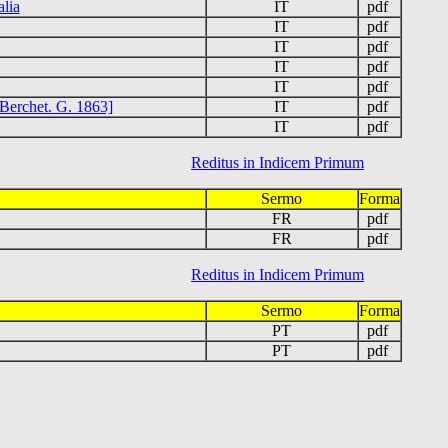
alia
IT
pdf
IT
pdf
IT
pdf
IT
pdf
IT
pdf
[Berchet. G. 1863]
IT
pdf
IT
pdf
Reditus in Indicem Primum
Sermo
Forma
FR
pdf
FR
pdf
Reditus in Indicem Primum
Sermo
Forma
PT
pdf
PT
pdf