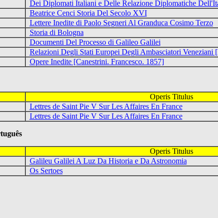
Dei Diplomati Italiani e Delle Relazione Diplomatiche Dell'It
Beatrice Cenci Storia Del Secolo XVI
Lettere Inedite di Paolo Segneri Al Granduca Cosimo Terzo
Storia di Bologna
Documenti Del Processo di Galileo Galilei
Relazioni Degli Stati Europei Degli Ambasciatori Veneziani 
Opere Inedite [Canestrini. Francesco. 1857]
Operis Titulus
Lettres de Saint Pie V Sur Les Affaires En France
Lettres de Saint Pie V Sur Les Affaires En France
tuguês
Operis Titulus
Galileu Galilei A Luz Da Historia e Da Astronomia
Os Sertoes