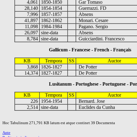
4,061
1850-1850
Gar Tomaso
28,140
1854-1854
Guerrazzi. FD
7,996
1857-1857
Absens
41,897
1862-1862
Monari. Cesare
11,098
1984-1984
Pagano. Sergio
26,097
sine-data
Absens
8,784
sine-data
Guicciardini. Francesco
Gallicum - Francese - French - Français
KB
Tempora
SS
Auctor
3,868
1826-1827
De Potter
14,374
1827-1827
De Potter
Lusitanum - Portoghese - Portuguese - Por
KB
Tempora
SS
Auctor
226
1954-1954
Bernard. Jose
2,514
sine-data
Euclides da Cunha
Hoc Tabulinum 271,791 KB latum est atque continet 39 Documenta
Ante