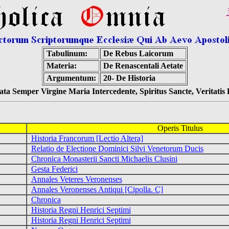
Tabulinum:
De Rebus Laicorum
Materia:
De Renascentali Aetate
Argumentum:
20- De Historia
ta Semper Virgine Maria Intercedente, Spiritus Sancte, Veritati
Operis Titulus
Historia Francorum [Lectio Altera]
Relatio de Electione Dominici Silvi Venetorum Ducis
Chronica Monasterii Sancti Michaelis Clusini
Gesta Federici
Annales Veteres Veronenses
Annales Veronenses Antiqui [Cipolla. C]
Chronica
Historia Regni Henrici Septimi
Historia Regni Henrici Septimi