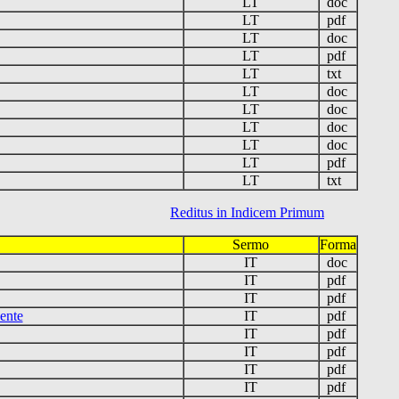
LT
doc
LT
pdf
LT
doc
LT
pdf
LT
txt
LT
doc
LT
doc
LT
doc
LT
doc
LT
pdf
LT
txt
Reditus in Indicem Primum
Sermo
Forma
IT
doc
IT
pdf
IT
pdf
ente
IT
pdf
IT
pdf
IT
pdf
IT
pdf
IT
pdf