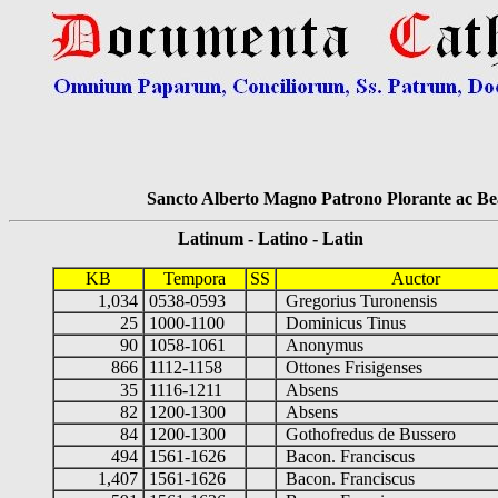
Sancto Alberto Magno Patrono Plorante ac Bea
Latinum - Latino - Latin
KB
Tempora
SS
Auctor
1,034
0538-0593
Gregorius Turonensis
25
1000-1100
Dominicus Tinus
90
1058-1061
Anonymus
866
1112-1158
Ottones Frisigenses
35
1116-1211
Absens
82
1200-1300
Absens
84
1200-1300
Gothofredus de Bussero
494
1561-1626
Bacon. Franciscus
1,407
1561-1626
Bacon. Franciscus