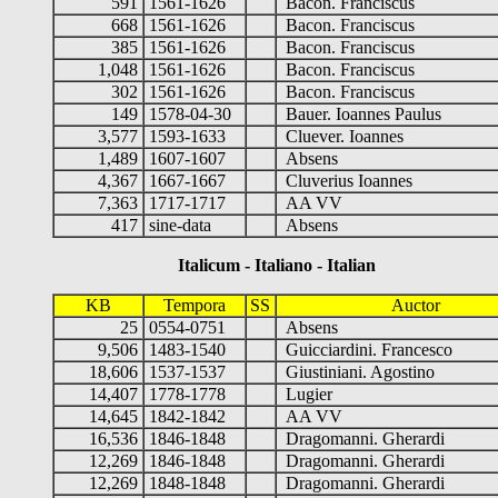
591
1561-1626
Bacon. Franciscus
668
1561-1626
Bacon. Franciscus
385
1561-1626
Bacon. Franciscus
1,048
1561-1626
Bacon. Franciscus
302
1561-1626
Bacon. Franciscus
149
1578-04-30
Bauer. Ioannes Paulus
3,577
1593-1633
Cluever. Ioannes
1,489
1607-1607
Absens
4,367
1667-1667
Cluverius Ioannes
7,363
1717-1717
AA VV
417
sine-data
Absens
Italicum - Italiano - Italian
KB
Tempora
SS
Auctor
25
0554-0751
Absens
9,506
1483-1540
Guicciardini. Francesco
18,606
1537-1537
Giustiniani. Agostino
14,407
1778-1778
Lugier
14,645
1842-1842
AA VV
16,536
1846-1848
Dragomanni. Gherardi
12,269
1846-1848
Dragomanni. Gherardi
12,269
1848-1848
Dragomanni. Gherardi