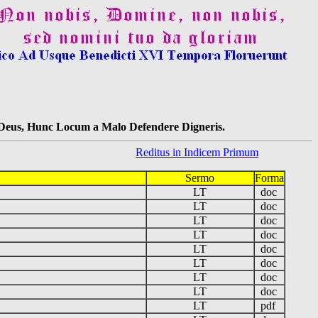
s Deus, Hunc Locum a Malo Defendere Digneris.
Reditus in Indicem Primum
Sermo
Forma
LT
doc
LT
doc
LT
doc
LT
doc
LT
doc
LT
doc
LT
doc
LT
doc
LT
pdf