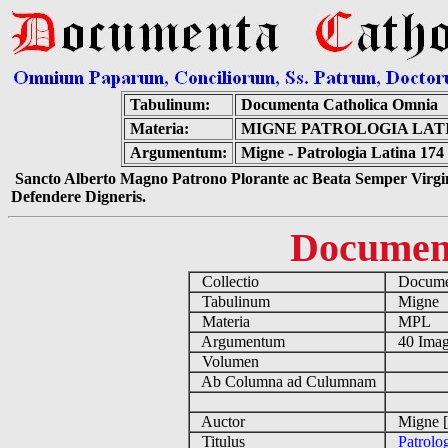
Tabulinum:
Documenta Catholica Omnia
Materia:
MIGNE PATROLOGIA LATIN
Argumentum:
Migne - Patrologia Latina 174
Sancto Alberto Magno Patrono Plorante ac Beata Semper Virgin
Defendere Digneris.
Documen
Collectio
Documen
Tabulinum
Migne
Materia
MPL
Argumentum
40 Imag
Volumen
Ab Columna ad Culumnam
Auctor
Migne [
Titulus
Patrolo