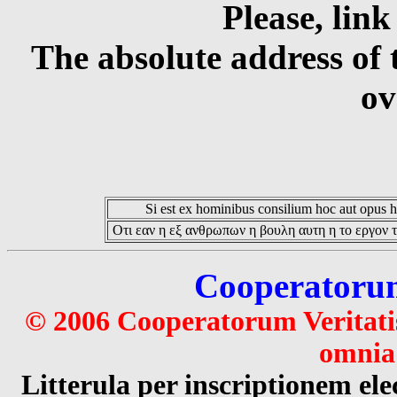
Please, link
The absolute address of 
ov
Si est ex hominibus consilium hoc aut opus hoc
Οτι εαν η εξ ανθρωπων η βουλη αυτη η το εργον τ
Cooperatorum 
© 2006 Cooperatorum Veritatis
omnia 
Litterula per inscriptionem 