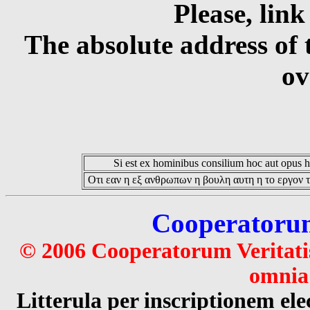
Please, link
The absolute address of 
ov
Si est ex hominibus consilium hoc aut opus hoc
Οτι εαν η εξ ανθρωπων η βουλη αυτη η το εργον τ
Cooperatorum 
© 2006 Cooperatorum Veritatis
omnia 
Litterula per inscriptionem 