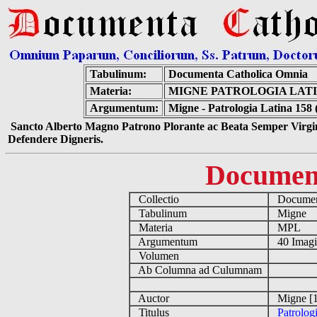
Tabulinum:
Documenta Catholica Omnia
Materia:
MIGNE PATROLOGIA LATIN
Argumentum:
Migne - Patrologia Latina 158 
Sancto Alberto Magno Patrono Plorante ac Beata Semper Virgin
Defendere Digneris.
Documen
Collectio
Document
Tabulinum
Migne
Materia
MPL
Argumentum
40 Imag
Volumen
Ab Columna ad Culumnam
Auctor
Migne [1
Titulus
Patrolog