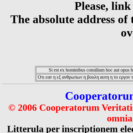
Please, link
The absolute address of 
ov
Si est ex hominibus consilium hoc aut opus hoc
Οτι εαν η εξ ανθρωπων η βουλη αυτη η το εργον τ
Cooperatorum 
© 2006 Cooperatorum Veritatis
omnia 
Litterula per inscriptionem 