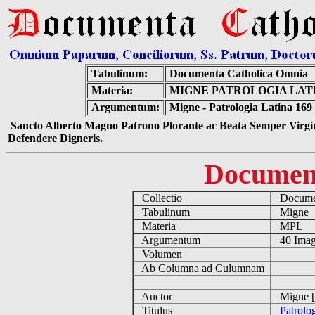
Tabulinum:
Documenta Catholica Omnia
Materia:
MIGNE PATROLOGIA LATIN
Argumentum:
Migne - Patrologia Latina 169
Sancto Alberto Magno Patrono Plorante ac Beata Semper Virgin
Defendere Digneris.
Documen
Collectio
Documen
Tabulinum
Migne
Materia
MPL
Argumentum
40 Imag
Volumen
Ab Columna ad Culumnam
Auctor
Migne [
Titulus
Patrolo