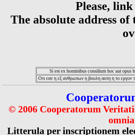
Please, link
The absolute address of 
ov
Si est ex hominibus consilium hoc aut opus hoc
Οτι εαν η εξ ανθρωπων η βουλη αυτη η το εργον τ
Cooperatorum 
© 2006 Cooperatorum Veritatis
omnia 
Litterula per inscriptionem 