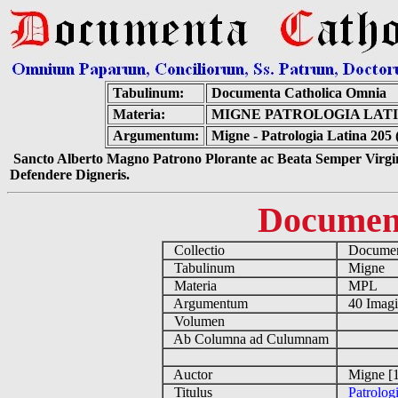
Tabulinum:
Documenta Catholica Omnia
Materia:
MIGNE PATROLOGIA LATIN
Argumentum:
Migne - Patrologia Latina 205 
Sancto Alberto Magno Patrono Plorante ac Beata Semper Virgin
Defendere Digneris.
Documen
Collectio
Document
Tabulinum
Migne
Materia
MPL
Argumentum
40 Imag
Volumen
Ab Columna ad Culumnam
Auctor
Migne [1
Titulus
Patrolog