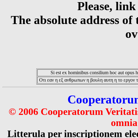
Please, link
The absolute address of 
ov
Si est ex hominibus consilium hoc aut opus hoc
Οτι εαν η εξ ανθρωπων η βουλη αυτη η το εργον τ
Cooperatorum 
© 2006 Cooperatorum Veritatis
omnia 
Litterula per inscriptionem 