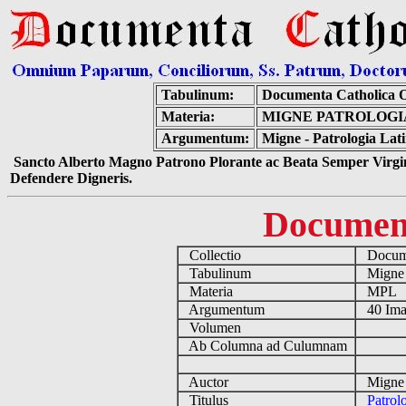
Tabulinum:
Documenta Catholica 
Materia:
MIGNE PATROLOGIA
Argumentum:
Migne - Patrologia Lat
Sancto Alberto Magno Patrono Plorante ac Beata Semper Virgin
Defendere Digneris.
Documen
Collectio
Docume
Tabulinum
Mign
Materia
MPL
Argumentum
40 Ima
Volumen
Ab Columna ad Culumnam
Auctor
Migne 
Titulus
Patrol