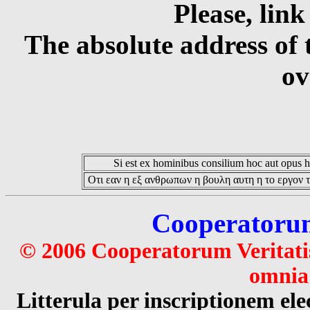
Please, link
The absolute address of 
ov
Si est ex hominibus consilium hoc aut opus hoc
Οτι εαν η εξ ανθρωπων η βουλη αυτη η το εργον τ
Cooperatorum 
© 2006 Cooperatorum Veritatis
omnia 
Litterula per inscriptionem 