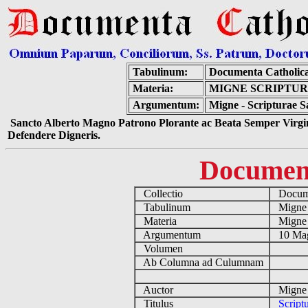
Tabulinum:
Documenta Catholic
Materia:
MIGNE SCRIPTUR
Argumentum:
Migne - Scripturae S
Sancto Alberto Magno Patrono Plorante ac Beata Semper Virgin
Defendere Digneris.
Documen
Collectio
Docume
Tabulinum
Mign
Materia
Migne S
Argumentum
10 Magn
Volumen
Ab Columna ad Culumnam
Auctor
Migne 
Titulus
Script