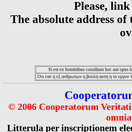
Please, link
The absolute address of 
ov
Si est ex hominibus consilium hoc aut opus hoc
Οτι εαν η εξ ανθρωπων η βουλη αυτη η το εργον τ
Cooperatorum 
© 2006 Cooperatorum Veritatis
omnia 
Litterula per inscriptionem 