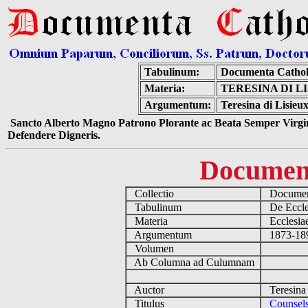
Tabulinum:
Documenta Cathol
Materia:
TERESINA DI L
Argumentum:
Teresina di Lisieu
Sancto Alberto Magno Patrono Plorante ac Beata Semper Virgin
Defendere Digneris.
Documen
Collectio
Document
Tabulinum
De Eccles
Materia
Ecclesia
Argumentum
1873-1897 
Volumen
Ab Columna ad Culumnam
Auctor
Teresina 
Titulus
Counsel