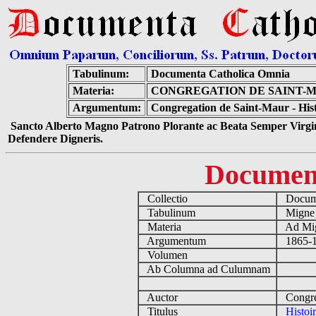
Tabulinum:
Documenta Catholica Omnia
Materia:
CONGREGATION DE SAINT-MA
Argumentum:
Congregation de Saint-Maur - Histo
Sancto Alberto Magno Patrono Plorante ac Beata Semper Virgin
Defendere Digneris.
Documen
Collectio
Docume
Tabulinum
Mign
Materia
Ad Mig
Argumentum
1865-18
Volumen
Ab Columna ad Culumnam
Auctor
Congreg
Titulus
Histoi