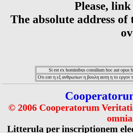
Please, link
The absolute address of 
ov
Si est ex hominibus consilium hoc aut opus hoc
Οτι εαν η εξ ανθρωπων η βουλη αυτη η το εργον τ
Cooperatorum 
© 2006 Cooperatorum Veritatis
omnia 
Litterula per inscriptionem 