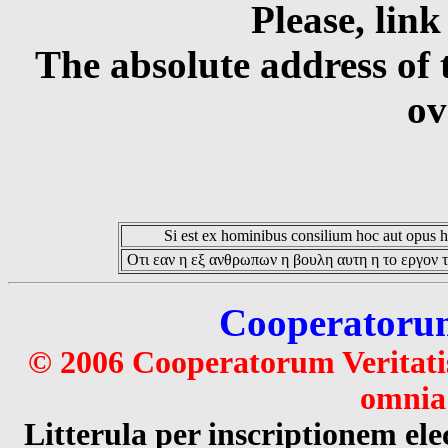
Please, link
The absolute address of 
ov
Si est ex hominibus consilium hoc aut opus hoc
Οτι εαν η εξ ανθρωπων η βουλη αυτη η το εργον τ
Cooperatorum 
© 2006 Cooperatorum Veritatis
omnia 
Litterula per inscriptionem 