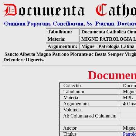
Tabulinum:
Documenta Catholica Om
Materia:
MIGNE PATROLOGIA LA
Argumentum:
Migne - Patrologia Latina
Sancto Alberto Magno Patrono Plorante ac Beata Semper Virgin
Defendere Digneris.
Documen
Collectio
Docume
Tabulinum
Mign
Materia
MPL
Argumentum
40 Ima
Volumen
Ab Columna ad Culumnam
Auctor
Migne 
Titulus
Patrol