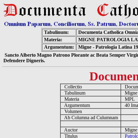
Tabulinum:
Documenta Catholica Omni
Materia:
MIGNE PATROLOGIA LAT
Argumentum:
Migne - Patrologia Latina 1
Sancto Alberto Magno Patrono Plorante ac Beata Semper Virgin
Defendere Digneris.
Documen
Collectio
Docume
Tabulinum
Mign
Materia
MPL
Argumentum
40 Ima
Volumen
Ab Columna ad Culumnam
Auctor
Migne 
Titulus
Patrol