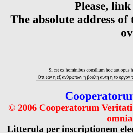
Please, link
The absolute address of 
ov
Si est ex hominibus consilium hoc aut opus hoc
Οτι εαν η εξ ανθρωπων η βουλη αυτη η το εργον τ
Cooperatorum 
© 2006 Cooperatorum Veritatis
omnia 
Litterula per inscriptionem 