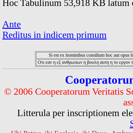
Hoc Tabulinum 53,918 KB latum e
Ante
Reditus in indicem primum
Si est ex hominibus consilium hoc aut opus hoc
Οτι εαν η εξ ανθρωπων η βουλη αυτη η το εργον τ
Cooperatorum 
© 2006 Cooperatorum Veritatis S
as
Litterula per inscriptionem 