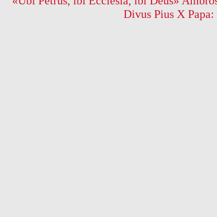
«Ubi Petrus, ibi Ecclesia, ibi Deus» Ambros
Divus Pius X Papa: