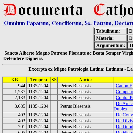
Tabulinum:
De
Materia:
D
Argumentum:
1
Sancto Alberto Magno Patrono Plorante ac Beata Semper Virgin
Defendere Digneris.
Excerpta ex Migne Patrologia Latina: Latinum - Latin
KB
Tempora
SS
Auctor
944
1135-1204
Petrus Blesensis
Canon Epi
1,537
1135-1204
Petrus Blesensis
Compend
2,133
1135-1204
Petrus Blesensis
Contra P
De Amicit
3,685
1135-1204
Petrus Blesensis
Duplex
403
1135-1204
Petrus Blesensis
De Conve
403
1135-1204
Petrus Blesensis
De Divis
791
1135-1204
Petrus Blesensis
De Duode
695
1135-1204
Petrus Blesensis
De Hiero