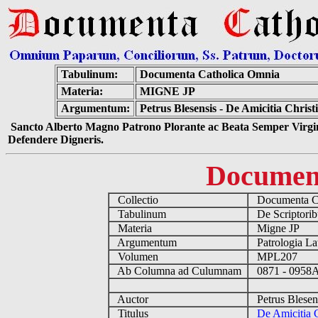
Tabulinum:
Documenta Catholica Omnia
Materia:
MIGNE JP
Argumentum:
Petrus Blesensis - De Amicitia Chris
Sancto Alberto Magno Patrono Plorante ac Beata Semper Virgin
Defendere Digneris.
Documen
Collectio
Documenta Ca
Tabulinum
De Scriptoribu
Materia
Migne JP
Argumentum
Patrologia La
Volumen
MPL207
Ab Columna ad Culumnam
0871 - 095
Auctor
Petrus Blesen
Titulus
De Amicitia C