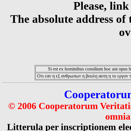
Please, link
The absolute address of 
ov
Si est ex hominibus consilium hoc aut opus hoc
Οτι εαν η εξ ανθρωπων η βουλη αυτη η το εργον τ
Cooperatorum 
© 2006 Cooperatorum Veritatis
omnia 
Litterula per inscriptionem 