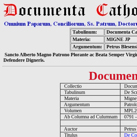
Tabulinum:
Documenta Ca
Materia:
MIGNE JP
Argumentum:
Petrus Blesens
Sancto Alberto Magno Patrono Plorante ac Beata Semper Virgin
Defendere Digneris.
Documen
Collectio
Docume
Tabulinum
De Scri
Materia
Migne
Argumentum
Patrolo
Volumen
MPL2
Ab Columna ad Culumnam
0791 -
Auctor
Petrus 
Titulus
De Con