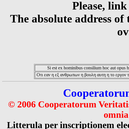
Please, link
The absolute address of 
ov
Si est ex hominibus consilium hoc aut opus hoc
Οτι εαν η εξ ανθρωπων η βουλη αυτη η το εργον τ
Cooperatorum 
© 2006 Cooperatorum Veritatis
omnia 
Litterula per inscriptionem 