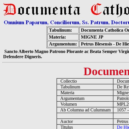
Tabulinum:
Documenta Catholica O
Materia:
MIGNE JP
Argumentum:
Petrus Blesensis - De H
Sancto Alberto Magno Patrono Plorante ac Beata Semper Virgin
Defendere Digneris.
Documen
Collectio
Docume
Tabulinum
De Reb
Materia
Migne
Argumentum
Patrolo
Volumen
MPL2
Ab Columna ad Culumnam
1057 -
Auctor
Petrus 
Titulus
De Hie