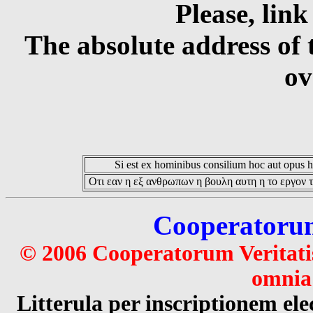
Please, link
The absolute address of 
ov
Si est ex hominibus consilium hoc aut opus hoc
Οτι εαν η εξ ανθρωπων η βουλη αυτη η το εργον τ
Cooperatorum 
© 2006 Cooperatorum Veritatis
omnia 
Litterula per inscriptionem 