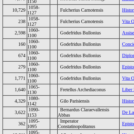
1150
1058-
10,729
Fulcherius Carnotensis
Histor
1127
1058-
238
Fulcherius Carnotensis
Vita 
1127
1060-
2,598
Godefridus Bullonius
Assise
1100
1060-
160
Godefridus Bullonius
Concio
1100
1060-
674
Godefridus Bullonius
Diplo
1100
1060-
279
Godefridus Bullonius
Episto
1100
1060-
1,771
Godefridus Bullonius
Vita O
1100
1065-
1,640
Fretellus Archediaconus
Liber
1130
1080-
4,329
Gilo Parisiensis
Histo
1142
1090-
Bernardus Claraevallensis
3,622
De La
1153
Abbas
1095-
Imperator
362
Epist
1095
Constatinopolitanus
1095-