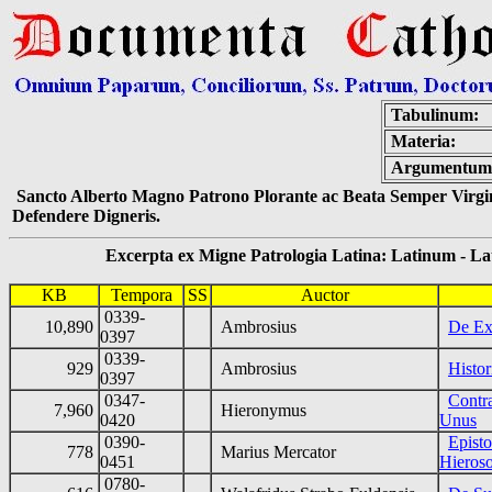
Tabulinum:
Materia:
Argumentum
Sancto Alberto Magno Patrono Plorante ac Beata Semper Virgin
Defendere Digneris.
Excerpta ex Migne Patrologia Latina: Latinum - Latin
KB
Tempora
SS
Auctor
0339-
10,890
Ambrosius
De Ex
0397
0339-
929
Ambrosius
Histo
0397
0347-
Contr
7,960
Hieronymus
0420
Unus
0390-
Epist
778
Marius Mercator
0451
Hieros
0780-