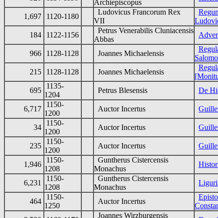
Archiepiscopus
Ludovicus Francorum Rex
Regum
1,697
1120-1180
VII
Ludov
Petrus Venerabilis Cluniacensis
184
1122-1156
Adver
Abbas
Regul
966
1128-1128
Joannes Michaelensis
Salomo
Regul
215
1128-1128
Joannes Michaelensis
[Monit
1135-
695
Petrus Blesensis
De Hi
1204
1150-
6,717
Auctor Incertus
Guille
1200
1150-
34
Auctor Incertus
Guille
1200
1150-
235
Auctor Incertus
Guille
1200
1150-
Guntherus Cistercensis
1,946
Histo
1208
Monachus
1150-
Guntherus Cistercensis
6,231
Liguri
1208
Monachus
1150-
Epist
464
Auctor Incertus
1250
Consta
Joannes Wirzburgensis