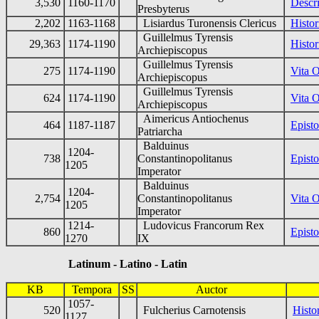
3,530
1160-1170
Descri
Presbyterus
2,202
1163-1168
Lisiardus Turonensis Clericus
Histor
Guillelmus Tyrensis
29,363
1174-1190
Histor
Archiepiscopus
Guillelmus Tyrensis
275
1174-1190
Vita 
Archiepiscopus
Guillelmus Tyrensis
624
1174-1190
Vita 
Archiepiscopus
Aimericus Antiochenus
464
1187-1187
Episto
Patriarcha
Balduinus
1204-
738
Constantinopolitanus
Episto
1205
Imperator
Balduinus
1204-
2,754
Constantinopolitanus
Vita 
1205
Imperator
1214-
Ludovicus Francorum Rex
860
Episto
1270
IX
Latinum - Latino - Latin
KB
Tempora
SS
Auctor
1057-
520
Fulcherius Carnotensis
Histo
1127