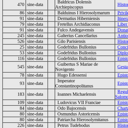
Baldricus Dolensis
470
sine-data
Histo
Archiepiscopus
86
sine-data
Balduinus I Hierosolymarum
Privi
91
sine-data
Dermatius Hiberniensis
Itiner
79
sine-data
Fretellus Archidiaconus
Liber
91
sine-data
Fulco Andegavensis
Donat
245
sine-data
Galterius Cancellarius
Antio
526
sine-data
Gilo Parisiensis
Histo
25
sine-data
Godefridus Bullonius
Conci
53
sine-data
Godefridus Bullonius
Diplo
116
sine-data
Godefridus Bullonius
Epist
Guibertus S Mariae de
545
sine-data
Gesta
Novigento
78
sine-data
Hugo Edessensi
Epist
Imperator
93
sine-data
Epist
Constantinopolitanus
Regul
183
sine-data
Ioannes Michaelensis
Salomo
109
sine-data
Ludovicus VII Franciae
Epist
84
sine-data
Odo Bajocensis
Chart
80
sine-data
Osmundus Astoricensis
Epist
80
sine-data
Patriarcha Hierosolymitanus
Epist
226
sine-data
Petrus Tudebodus
Histo