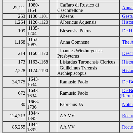
1080-
Caffaro di Rustico di
25,111
Anna
1164
Caschifellone
253
1100-1101
Absens
Gesta
1,264
1120-1120
Albericus Aquensis
Histo
1135-
109
Blesensis. Petrus
De Hi
1204
1153-
1,168
Anna Comnena
The A
1083
Joannes Wirzburgensis
214
1160-1170
Descr
Presbyterus
173
1163-1168
Lisiardus Turonensis Clericus
Histo
Guillelmus Tyrensis
2,228
1174-1190
Histo
Archiepiscopus
1643-
34,775
Ramusio Paolo
De Be
1634
1643-
De Be
672
Ramusio Paolo
1634
(Rerum
1668-
80
Fabricius JA
Notit
1736
1844-
124,713
AA VV
Recue
1895
1844-
85,255
AA VV
Recue
1895