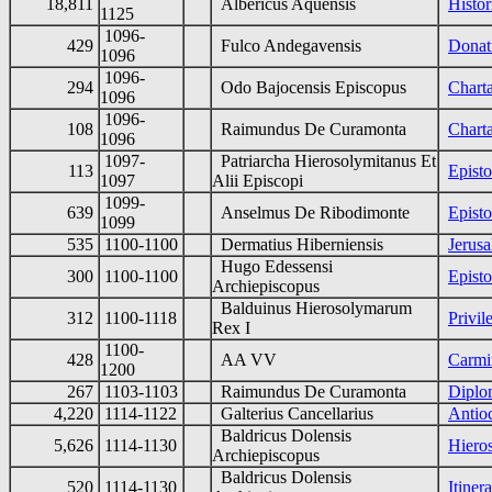
18,811
Albericus Aquensis
Histor
1125
1096-
429
Fulco Andegavensis
Donat
1096
1096-
294
Odo Bajocensis Episcopus
Chart
1096
1096-
108
Raimundus De Curamonta
Chart
1096
1097-
Patriarcha Hierosolymitanus Et
113
Episto
1097
Alii Episcopi
1099-
639
Anselmus De Ribodimonte
Epist
1099
535
1100-1100
Dermatius Hiberniensis
Jerusa
Hugo Edessensi
300
1100-1100
Epist
Archiepiscopus
Balduinus Hierosolymarum
312
1100-1118
Privil
Rex I
1100-
428
AA VV
Carmi
1200
267
1103-1103
Raimundus De Curamonta
Diplo
4,220
1114-1122
Galterius Cancellarius
Antio
Baldricus Dolensis
5,626
1114-1130
Hieros
Archiepiscopus
Baldricus Dolensis
520
1114-1130
Itiner