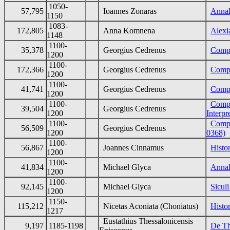
1050-
57,795
Ioannes Zonaras
Annal
1150
1083-
172,805
Anna Komnena
Alexi
1148
1100-
35,378
Georgius Cedrenus
Compe
1200
1100-
172,366
Georgius Cedrenus
Compe
1200
1100-
41,741
Georgius Cedrenus
Compe
1200
1100-
Compe
39,504
Georgius Cedrenus
1200
Interpr
1100-
Compe
56,509
Georgius Cedrenus
1200
0368)
1100-
56,867
Joannes Cinnamus
Histo
1200
1100-
41,834
Michael Glyca
Anna
1200
1100-
92,145
Michael Glyca
Sicul
1200
1150-
115,212
Nicetas Aconiata (Choniatus)
Histo
1217
Eustathius Thessalonicensis
9,197
1185-1198
De Th