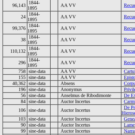
1844-
96,143
AA VV
Recue
1895
1844-
24
AA VV
Recue
1895
1844-
99,376
AA VV
Recue
1895
1844-
38
AA VV
Recue
1895
1844-
110,132
AA VV
Recue
1895
1844-
296
AA VV
Recue
1895
758
sine-data
AA VV
Cartu
155
sine-data
AA VV
Epist
40,362
sine-data
Absens
Corpu
196
sine-data
Anonymus
Privi
56
sine-data
Anselmus de Ribodimonte
De Ex
84
sine-data
Auctor Incertus
Carm
De Pr
106
sine-data
Auctor Incertus
Hiero
103
sine-data
Auctor Incertus
Genea
90
sine-data
Auctor Incertus
Lame
99
sine-data
Auctor Incertus
Narrat