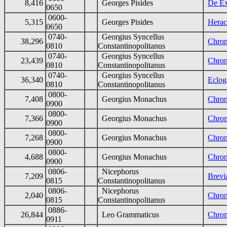
8,416
Georges Pisides
De Ex
0650
0600-
5,315
Georges Pisides
Herac
0650
0740-
Georgius Syncellus
38,296
Chron
0810
Constantinopolitanus
0740-
Georgius Syncellus
23,439
Chron
0810
Constantinopolitanus
0740-
Georgius Syncellus
36,340
Eclog
0810
Constantinopolitanus
0800-
7,408
Georgius Monachus
Chron
0900
0800-
7,366
Georgius Monachus
Chron
0900
0800-
7,268
Georgius Monachus
Chron
0900
0800-
4,688
Georgius Monachus
Chron
0900
0806-
Nicephorus
7,209
Brevi
0815
Constantinopolitanus
0806-
Nicephorus
2,040
Chron
0815
Constantinopolitanus
0886-
26,844
Leo Grammaticus
Chron
0911