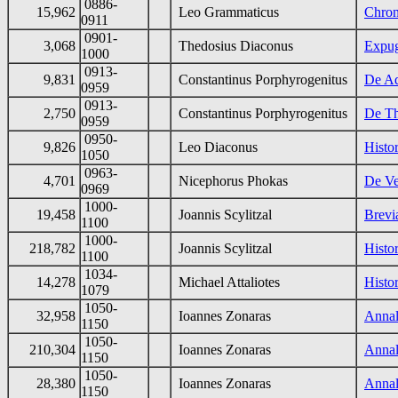
0886-
15,962
Leo Grammaticus
Chron
0911
0901-
3,068
Thedosius Diaconus
Expug
1000
0913-
9,831
Constantinus Porphyrogenitus
De Ad
0959
0913-
2,750
Constantinus Porphyrogenitus
De T
0959
0950-
9,826
Leo Diaconus
Histo
1050
0963-
4,701
Nicephorus Phokas
De Ve
0969
1000-
19,458
Joannis Scylitzal
Brevi
1100
1000-
218,782
Joannis Scylitzal
Histo
1100
1034-
14,278
Michael Attaliotes
Histo
1079
1050-
32,958
Ioannes Zonaras
Annal
1150
1050-
210,304
Ioannes Zonaras
Annal
1150
1050-
28,380
Ioannes Zonaras
Annal
1150