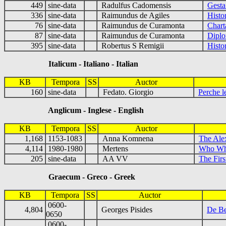
449
sine-data
Radulfus Cadomensis
Gesta
336
sine-data
Raimundus de Agiles
Histo
76
sine-data
Raimundus de Curamonta
Chart
87
sine-data
Raimundus de Curamonta
Diplo
395
sine-data
Robertus S Remigii
Histo
Italicum - Italiano - Italian
KB
Tempora
SS
Auctor
160
sine-data
Fedato. Giorgio
Perche l
Anglicum - Inglese - English
KB
Tempora
SS
Auctor
1,168
1153-1083
Anna Komnena
The Ale
4,114
1980-1980
Mertens
Who Wha
205
sine-data
AA VV
The Fir
Graecum - Greco - Greek
KB
Tempora
SS
Auctor
0600-
4,804
Georges Pisides
De Be
0650
0600-