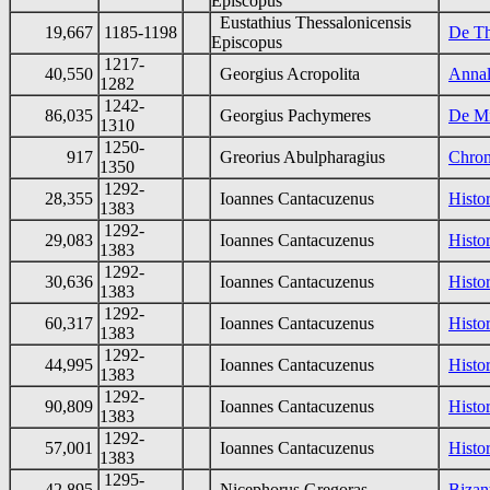
Episcopus
Eustathius Thessalonicensis
19,667
1185-1198
De Th
Episcopus
1217-
40,550
Georgius Acropolita
Annal
1282
1242-
86,035
Georgius Pachymeres
De Mi
1310
1250-
917
Greorius Abulpharagius
Chro
1350
1292-
28,355
Ioannes Cantacuzenus
Histo
1383
1292-
29,083
Ioannes Cantacuzenus
Histo
1383
1292-
30,636
Ioannes Cantacuzenus
Histo
1383
1292-
60,317
Ioannes Cantacuzenus
Histo
1383
1292-
44,995
Ioannes Cantacuzenus
Histo
1383
1292-
90,809
Ioannes Cantacuzenus
Histo
1383
1292-
57,001
Ioannes Cantacuzenus
Histo
1383
1295-
42,895
Nicephorus Gregoras
Bizan