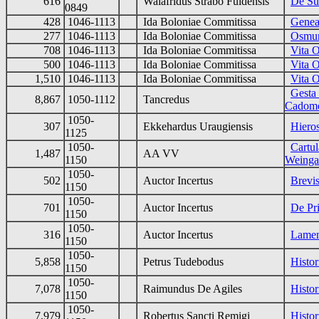
616
Walafridus Strabo Fuldensis
De Su
0849
428
1046-1113
Ida Boloniae Commitissa
Genea
277
1046-1113
Ida Boloniae Commitissa
Osmun
708
1046-1113
Ida Boloniae Commitissa
Vita O
500
1046-1113
Ida Boloniae Commitissa
Vita 
1,510
1046-1113
Ida Boloniae Commitissa
Vita 
Gesta
8,867
1050-1112
Tancredus
Cadome
1050-
307
Ekkehardus Uraugiensis
Hieros
1125
1050-
Cartul
1,487
AA VV
1150
Weinga
1050-
502
Auctor Incertus
Brevis
1150
1050-
701
Auctor Incertus
De Pri
1150
1050-
316
Auctor Incertus
Lamen
1150
1050-
5,858
Petrus Tudebodus
Histor
1150
1050-
7,078
Raimundus De Agiles
Histo
1150
1050-
7,979
Robertus Sancti Remigi
Histor