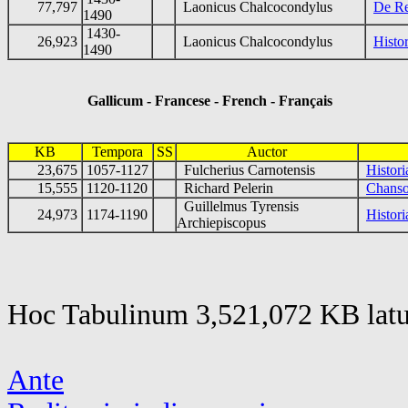
77,797
Laonicus Chalcocondylus
De Re
1490
1430-
26,923
Laonicus Chalcocondylus
Histo
1490
Gallicum - Francese - French - Français
KB
Tempora
SS
Auctor
23,675
1057-1127
Fulcherius Carnotensis
Histori
15,555
1120-1120
Richard Pelerin
Chanso
Guillelmus Tyrensis
24,973
1174-1190
Histor
Archiepiscopus
Hoc Tabulinum 3,521,072 KB latu
Ante