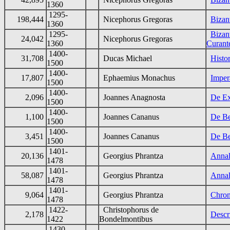
1360
1295-
198,444
Nicephorus Gregoras
Bizan
1360
1295-
Bizan
24,042
Nicephorus Gregoras
1360
Curant
1400-
31,708
Ducas Michael
Histo
1500
1400-
17,807
Ephaemius Monachus
Imper
1500
1400-
2,096
Joannes Anagnosta
De Ex
1500
1400-
1,100
Joannes Cananus
De Be
1500
1400-
3,451
Joannes Cananus
De Be
1500
1401-
20,136
Georgius Phrantza
Anna
1478
1401-
58,087
Georgius Phrantza
Annal
1478
1401-
9,064
Georgius Phrantza
Chron
1478
1422-
Christophorus de
2,178
Descr
1422
Bondelmontibus
1430-