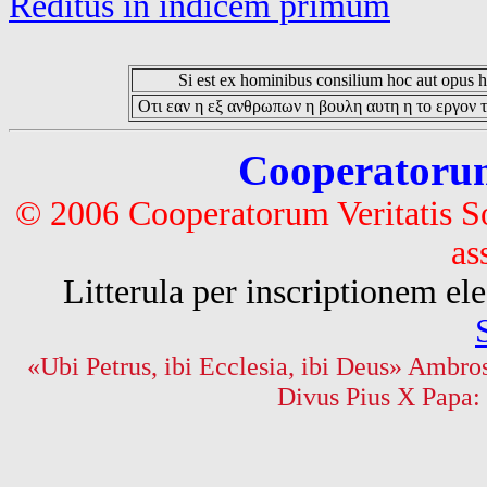
Reditus in indicem primum
Si est ex hominibus consilium hoc aut opus hoc
Οτι εαν η εξ ανθρωπων η βουλη αυτη η το εργον τ
Cooperatorum 
© 2006 Cooperatorum Veritatis S
as
Litterula per inscriptionem 
«Ubi Petrus, ibi Ecclesia, ibi Deus» Ambros
Divus Pius X Papa: