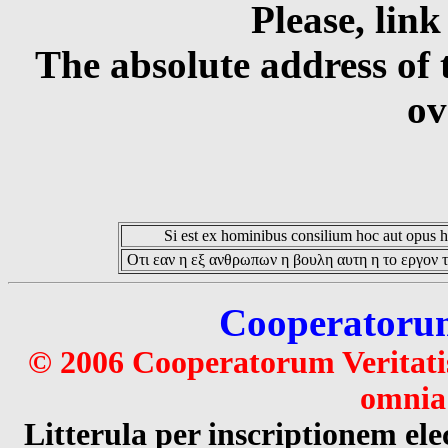
Please, link
The absolute address of 
ov
Si est ex hominibus consilium hoc aut opus hoc
Οτι εαν η εξ ανθρωπων η βουλη αυτη η το εργον τ
Cooperatorum 
© 2006 Cooperatorum Veritatis
omnia 
Litterula per inscriptionem 