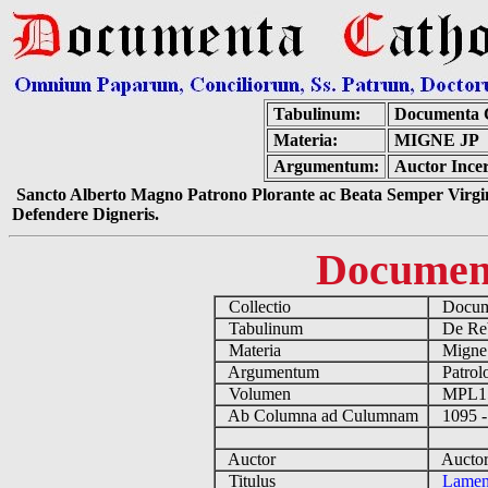
Tabulinum:
Documenta 
Materia:
MIGNE JP
Argumentum:
Auctor Ince
Sancto Alberto Magno Patrono Plorante ac Beata Semper Virgin
Defendere Digneris.
Documen
Collectio
Docume
Tabulinum
De Reb
Materia
Migne
Argumentum
Patrolo
Volumen
MPL1
Ab Columna ad Culumnam
1095 -
Auctor
Auctor 
Titulus
Lamen