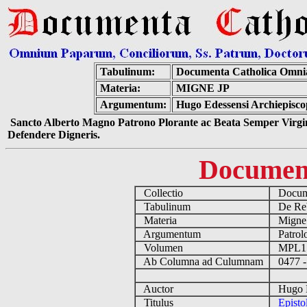
Tabulinum:
Documenta Catholica Omni
Materia:
MIGNE JP
Argumentum:
Hugo Edessensi Archiepisco
Sancto Alberto Magno Patrono Plorante ac Beata Semper Virgin
Defendere Digneris.
Documen
Collectio
Docume
Tabulinum
De Reb
Materia
Migne
Argumentum
Patrolo
Volumen
MPL1
Ab Columna ad Culumnam
0477 -
Auctor
Hugo Ed
Titulus
Epist