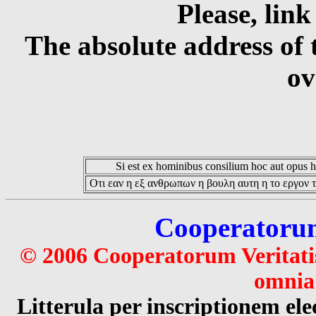
Please, link
The absolute address of 
ov
Si est ex hominibus consilium hoc aut opus hoc
Οτι εαν η εξ ανθρωπων η βουλη αυτη η το εργον τ
Cooperatorum 
© 2006 Cooperatorum Veritatis
omnia 
Litterula per inscriptionem 