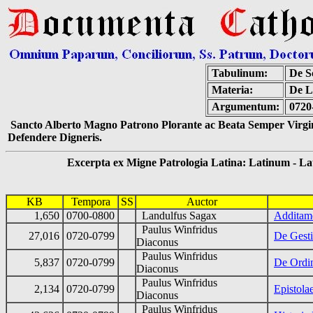
Tabulinum:
De Sc
Materia:
De La
Argumentum:
0720
Sancto Alberto Magno Patrono Plorante ac Beata Semper Virgin
Defendere Digneris.
Excerpta ex Migne Patrologia Latina: Latinum - Latin
KB
Tempora
SS
Auctor
1,650
0700-0800
Landulfus Sagax
Additame
Paulus Winfridus
27,016
0720-0799
De Gest
Diaconus
Paulus Winfridus
5,837
0720-0799
De Ordi
Diaconus
Paulus Winfridus
2,134
0720-0799
Epistola
Diaconus
Paulus Winfridus