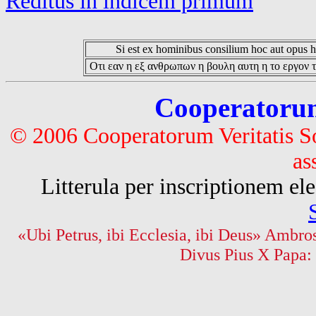
Reditus in indicem primum
Si est ex hominibus consilium hoc aut opus hoc
Οτι εαν η εξ ανθρωπων η βουλη αυτη η το εργον τ
Cooperatorum 
© 2006 Cooperatorum Veritatis S
as
Litterula per inscriptionem 
«Ubi Petrus, ibi Ecclesia, ibi Deus» Ambros
Divus Pius X Papa: