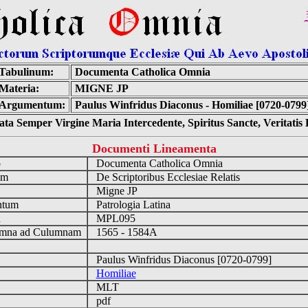
Tabulinum:
Documenta Catholica Omnia
Materia:
MIGNE JP
Argumentum:
Paulus Winfridus Diaconus - Homiliae [0720-0799
ta Semper Virgine Maria Intercedente, Spiritus Sancte, Veritati
Documenti Lineamenta
o
Documenta Catholica Omnia
um
De Scriptoribus Ecclesiae Relatis
Migne JP
ntum
Patrologia Latina
n
MPL095
mna ad Culumnam
1565 - 1584A
Paulus Winfridus Diaconus [0720-0799]
Homiliae
MLT
pdf