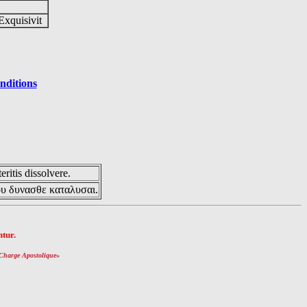
Exquisivit
nditions
eritis dissolvere.
ου δυνασθε καταλυσαι.
tur.
Charge Apostolique
»