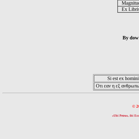
Magnit
Ex Libr
By down
Si est ex hominib
Οτι εαν η εξ ανθρωπω
© 2
«Ubi Petrus, ibi Ecc