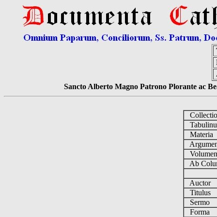
Sancto Alberto Magno Patrono Plorante ac Bea
Collecti
Tabulin
Materia
Argume
Volume
Ab Colu
Auctor
Titulus
Sermo
Forma