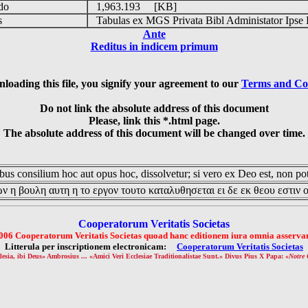
udo
1,963.193 [KB]
is
Tabulas ex MGS Privata Bibl Administator Ipse 
Ante
Reditus in indicem primum
loading this file, you signify your agreement to our
Terms and Co
Do not link the absolute address of this document
Please, link this *.html page.
The absolute address of this document will be changed over time.
us consilium hoc aut opus hoc, dissolvetur; si vero ex Deo est, non pot
ν η βουλη αυτη η το εργον τουτο καταλυθησεται ει δε εκ θεου εστιν 
Cooperatorum Veritatis Societas
006 Cooperatorum Veritatis Societas quoad hanc editionem iura omnia asservan
Litterula per inscriptionem electronicam:
Cooperatorum Veritatis Societas
lesia, ibi Deus» Ambrosius ... «Amici Veri Ecclesiae Traditionalistae Sunt.» Divus Pius X Papa: «
Notre 