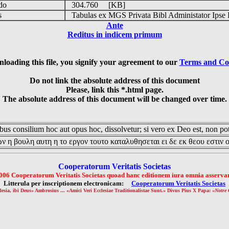
udo
304.760 [KB]
is
Tabulas ex MGS Privata Bibl Administator Ipse 
Ante
Reditus in indicem primum
loading this file, you signify your agreement to our
Terms and Co
Do not link the absolute address of this document
Please, link this *.html page.
The absolute address of this document will be changed over time.
us consilium hoc aut opus hoc, dissolvetur; si vero ex Deo est, non pot
ν η βουλη αυτη η το εργον τουτο καταλυθησεται ει δε εκ θεου εστιν 
Cooperatorum Veritatis Societas
006 Cooperatorum Veritatis Societas quoad hanc editionem iura omnia asservan
Litterula per inscriptionem electronicam:
Cooperatorum Veritatis Societas
lesia, ibi Deus» Ambrosius ... «Amici Veri Ecclesiae Traditionalistae Sunt.» Divus Pius X Papa: «
Notre 