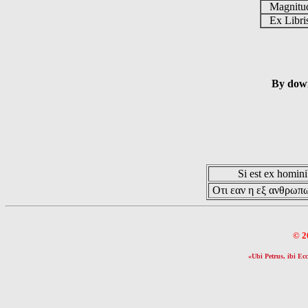
Magnit
Ex Libr
By down
Si est ex hominib
Οτι εαν η εξ ανθρωπω
© 2
«Ubi Petrus, ibi Ecc