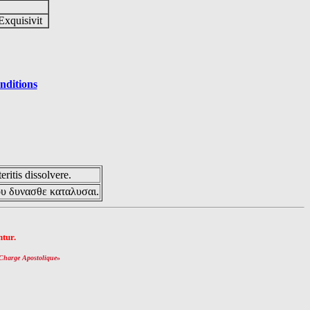
Exquisivit
nditions
eritis dissolvere.
ου δυνασθε καταλυσαι.
tur.
Charge Apostolique
»