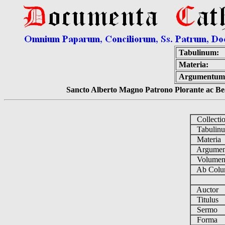
Tabulinum:
Materia:
Argumentum
Sancto Alberto Magno Patrono Plorante ac Bea
Collecti
Tabulin
Materia
Argume
Volume
Ab Colu
Auctor
Titulus
Sermo
Forma