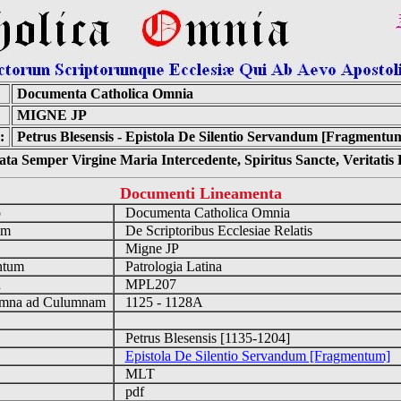
Documenta Catholica Omnia
MIGNE JP
:
Petrus Blesensis - Epistola De Silentio Servandum [Fragmentu
ta Semper Virgine Maria Intercedente, Spiritus Sancte, Veritati
Documenti Lineamenta
o
Documenta Catholica Omnia
um
De Scriptoribus Ecclesiae Relatis
Migne JP
ntum
Patrologia Latina
n
MPL207
mna ad Culumnam
1125 - 1128A
Petrus Blesensis [1135-1204]
Epistola De Silentio Servandum [Fragmentum]
MLT
pdf