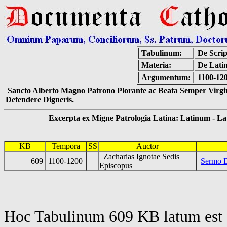
Tabulinum:
De Scrip
Materia:
De Latin
Argumentum:
1100-120
Sancto Alberto Magno Patrono Plorante ac Beata Semper Virgin
Defendere Digneris.
Excerpta ex Migne Patrologia Latina: Latinum - Latin
KB
Tempora
SS
Auctor
Zacharias Ignotae Sedis
609
1100-1200
Sermo D
Episcopus
Hoc Tabulinum 609 KB latum est 