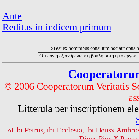
Ante
Reditus in indicem primum
Si est ex hominibus consilium hoc aut opus hoc
Οτι εαν η εξ ανθρωπων η βουλη αυτη η το εργον τ
Cooperatorum 
© 2006 Cooperatorum Veritatis S
as
Litterula per inscriptionem 
«Ubi Petrus, ibi Ecclesia, ibi Deus» Ambros
Divus Pius X Papa: