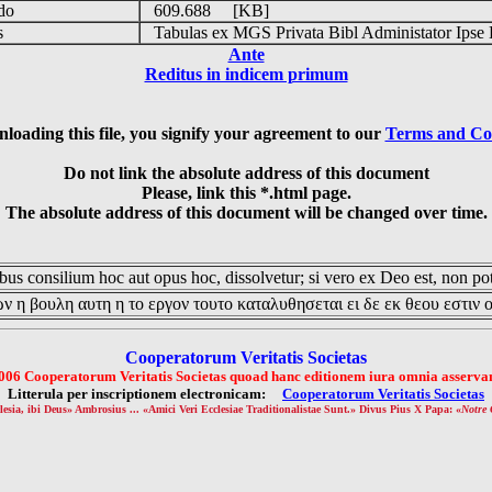
udo
609.688 [KB]
is
Tabulas ex MGS Privata Bibl Administator Ipse 
Ante
Reditus in indicem primum
loading this file, you signify your agreement to our
Terms and Co
Do not link the absolute address of this document
Please, link this *.html page.
The absolute address of this document will be changed over time.
us consilium hoc aut opus hoc, dissolvetur; si vero ex Deo est, non pot
ν η βουλη αυτη η το εργον τουτο καταλυθησεται ει δε εκ θεου εστιν 
Cooperatorum Veritatis Societas
006 Cooperatorum Veritatis Societas quoad hanc editionem iura omnia asservan
Litterula per inscriptionem electronicam:
Cooperatorum Veritatis Societas
lesia, ibi Deus» Ambrosius ... «Amici Veri Ecclesiae Traditionalistae Sunt.» Divus Pius X Papa: «
Notre 