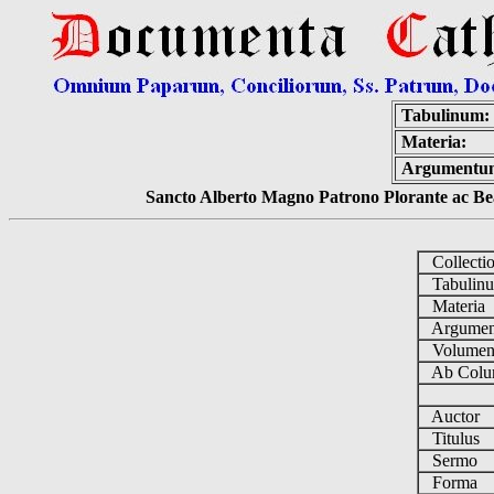
Tabulinum:
Materia:
Argumentu
Sancto Alberto Magno Patrono Plorante ac Bea
Collecti
Tabulin
Materia
Argume
Volume
Ab Colu
Auctor
Titulus
Sermo
Forma