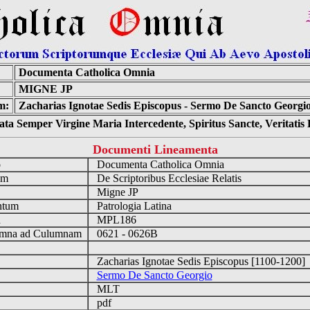
Documenta Catholica Omnia
MIGNE JP
m:
Zacharias Ignotae Sedis Episcopus - Sermo De Sancto Georgio
ta Semper Virgine Maria Intercedente, Spiritus Sancte, Veritati
Documenti Lineamenta
o
Documenta Catholica Omnia
um
De Scriptoribus Ecclesiae Relatis
Migne JP
ntum
Patrologia Latina
n
MPL186
mna ad Culumnam
0621 - 0626B
Zacharias Ignotae Sedis Episcopus [1100-1200
Sermo De Sancto Georgio
MLT
pdf