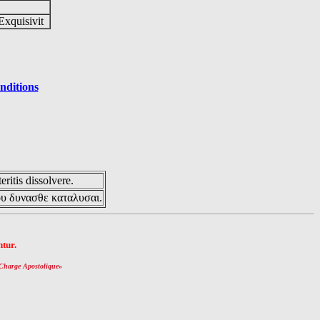
Exquisivit
nditions
eritis dissolvere.
ου δυνασθε καταλυσαι.
tur.
Charge Apostolique
»