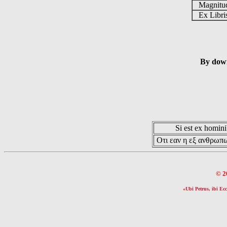
Magnit
Ex Libr
By down
Si est ex hominib
Οτι εαν η εξ ανθρωπω
© 2
«Ubi Petrus, ibi Ecc