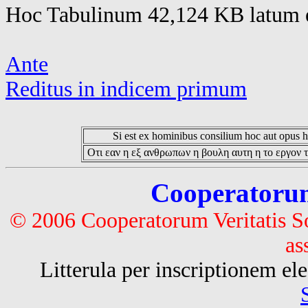
Hoc Tabulinum 42,124 KB latum e
Ante
Reditus in indicem primum
Si est ex hominibus consilium hoc aut opus hoc
Οτι εαν η εξ ανθρωπων η βουλη αυτη η το εργον τ
Cooperatorum 
© 2006 Cooperatorum Veritatis S
as
Litterula per inscriptionem 