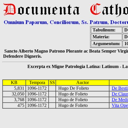
Tabulinum:
De
Materia:
D
Argumentum:
1
Sancto Alberto Magno Patrono Plorante ac Beata Semper Virgin
Defendere Digneris.
Excerpta ex Migne Patrologia Latina: Latinum - Latin
KB
Tempora
SS
Auctor
5,831
1096-1172
Hugo De Folieto
De Besti
32,050
1096-1172
Hugo de Folieto
De Claus
3,768
1096-1172
Hugo de Folieto
De Medi
475
1096-1172
Hugo de Folieto
Vita Ope