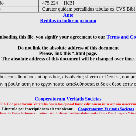
udo
475.224 [KB]
is
Curator quidam percallidus tabulas ex CVS Bibl
Ante
Reditus in indicem primum
loading this file, you signify your agreement to our
Terms and Co
Do not link the absolute address of this document
Please, link this *.html page.
The absolute address of this document will be changed over time.
us consilium hoc aut opus hoc, dissolvetur; si vero ex Deo est, non pot
ν η βουλη αυτη η το εργον τουτο καταλυθησεται ει δε εκ θεου εστιν 
Cooperatorum Veritatis Societas
006 Cooperatorum Veritatis Societas quoad hanc editionem iura omnia asservan
Litterula per inscriptionem electronicam:
Cooperatorum Veritatis Societas
lesia, ibi Deus» Ambrosius ... «Amici Veri Ecclesiae Traditionalistae Sunt.» Divus Pius X Papa: «
Notre 