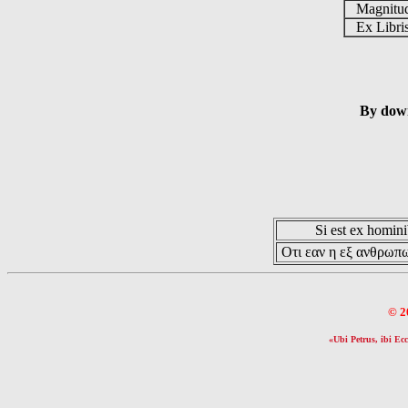
Magnit
Ex Libr
By down
Si est ex hominib
Οτι εαν η εξ ανθρωπω
© 2
«Ubi Petrus, ibi Ecc