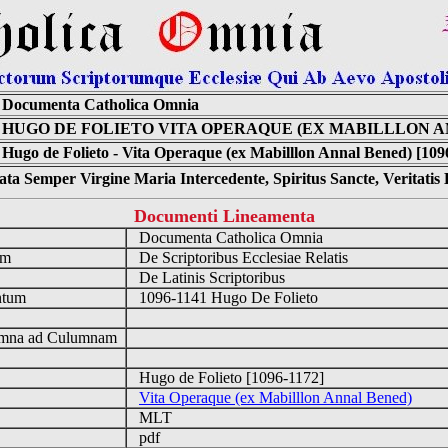
Documenta Catholica Omnia
HUGO DE FOLIETO VITA OPERAQUE (EX MABILLLON A
Hugo de Folieto - Vita Operaque (ex Mabilllon Annal Bened) [109
ta Semper Virgine Maria Intercedente, Spiritus Sancte, Veritati
Documenti Lineamenta
o
Documenta Catholica Omnia
um
De Scriptoribus Ecclesiae Relatis
De Latinis Scriptoribus
ntum
1096-1141 Hugo De Folieto
n
mna ad Culumnam
Hugo de Folieto [1096-1172]
Vita Operaque (ex Mabilllon Annal Bened)
MLT
pdf