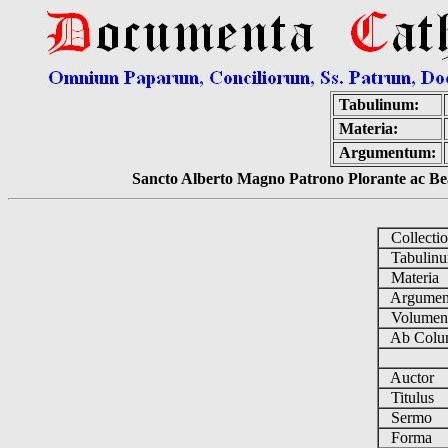
Tabulinum:
Materia:
Argumentum:
Sancto Alberto Magno Patrono Plorante ac Bea
Collecti
Tabulin
Materia
Argume
Volume
Ab Colu
Auctor
Titulus
Sermo
Forma