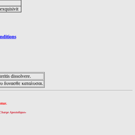
 exquisivit
nditions
eritis dissolvere.
ου δυνασθε καταλυσαι.
tur.
Charge Apostolique
»