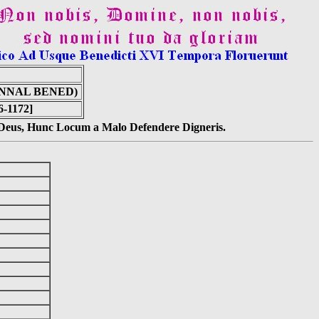
NNAL BENED)
6-1172]
s Deus, Hunc Locum a Malo Defendere Digneris.