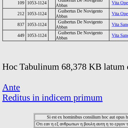
Guibertus De Novigento
109
1053-1124
Vita Ope
Abbas
Guibertus De Novigento
212
1053-1124
Vita Ope
Abbas
Guibertus De Novigento
837
1053-1124
Vita San
Abbas
Guibertus De Novigento
449
1053-1124
Vita San
Abbas
Hoc Tabulinum 68,378 KB latum e
Ante
Reditus in indicem primum
Si est ex hominibus consilium hoc aut opus hoc
Οτι εαν η εξ ανθρωπων η βουλη αυτη η το εργον τ