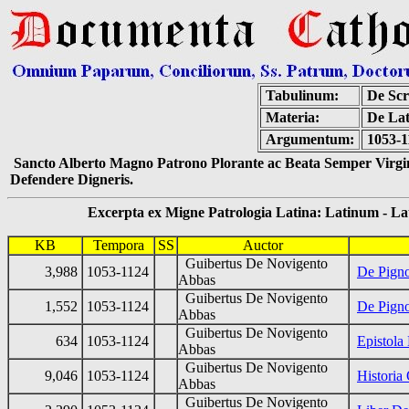
Tabulinum:
De Scr
Materia:
De Lat
Argumentum:
1053-1
Sancto Alberto Magno Patrono Plorante ac Beata Semper Virgin
Defendere Digneris.
Excerpta ex Migne Patrologia Latina: Latinum - Latin
KB
Tempora
SS
Auctor
Guibertus De Novigento
3,988
1053-1124
De Pigno
Abbas
Guibertus De Novigento
1,552
1053-1124
De Pigno
Abbas
Guibertus De Novigento
634
1053-1124
Epistola
Abbas
Guibertus De Novigento
9,046
1053-1124
Historia
Abbas
Guibertus De Novigento