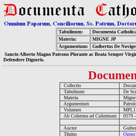
Tabulinum:
Documenta Catholic
Materia:
MIGNE JP
Argumentum:
Guibertus De Novige
Sancto Alberto Magno Patrono Plorante ac Beata Semper Virgin
Defendere Digneris.
Documen
Collectio
Docume
Tabulinum
De Scri
Materia
Migne
Argumentum
Patrolo
Volumen
MPL1
Ab Columna ad Culumnam
0579 -
Auctor
Guibert
Titulus
Opuscu