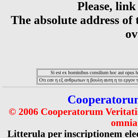
Please, link
The absolute address of 
ov
Si est ex hominibus consilium hoc aut opus hoc
Οτι εαν η εξ ανθρωπων η βουλη αυτη η το εργον τ
Cooperatorum 
© 2006 Cooperatorum Veritatis
omnia 
Litterula per inscriptionem 