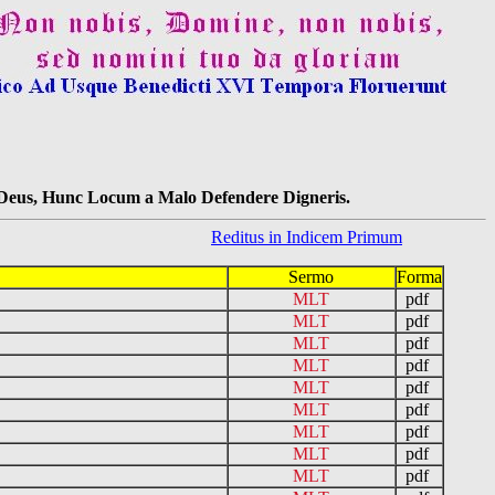
s Deus, Hunc Locum a Malo Defendere Digneris.
Reditus in Indicem Primum
Sermo
Forma
MLT
pdf
MLT
pdf
MLT
pdf
MLT
pdf
MLT
pdf
MLT
pdf
MLT
pdf
MLT
pdf
MLT
pdf