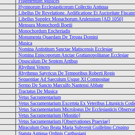
Fragmentum Musices
Hymnorum Ecclesiasticorum Collectio Antiqua
Libellus De Revelatione. Aedificatione Et Auctoritate Fiscan
Libellus Supplex Monachorum Arulensium [AD 1050]
Mensura Monochordi Boetii
Monochordum Encheriadis
Monumenta Quaedam De Treuga Domini
Musica
Nomina Antistitum Sanctae Matiscensis Ecclesiae
Nomina Episcoporum Anctae Gratianopolitanae Ecclesiae
Opusculum De Septem Artibus
Rhythmi Veteres
Rhythmus Satyricus De Temporibus Roberti Regis
Sequentiae Ad Saeculum Usque XI Compositae
Sermo De Sancto Marculfo Nantensi Abbate
Tractatus De Musica
Vetus Sacramentarium
Vetus Sacramentarium Excerpta Ex Veteribus Liturgicis Codi
Vetus Sacramentarium Micrologus De Ecclesiasticis Observ
Vetus Sacramentarium [Monitio]
Vetus Sacramentarium [Observationes Praeviae]
Miraculum Quo Beata Maria Subvenit Guillelmo Crispino
Statuta Antiqua Ordinis Carthusiani