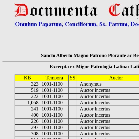
Sancto Alberto Magno Patrono Plorante ac Bea
Excerpta ex Migne Patrologia Latina: Latinum
KB
Tempora
SS
Auctor
323
1001-1100
Anonymus
519
1001-1100
Auctor Incertus
222
1001-1100
Auctor Incertus
1,058
1001-1100
Auctor Incertus
241
1001-1100
Auctor Incertus
400
1001-1100
Auctor Incertus
226
1001-1100
Auctor Incertus
297
1001-1100
Auctor Incertus
308
1001-1100
Auctor Incertus