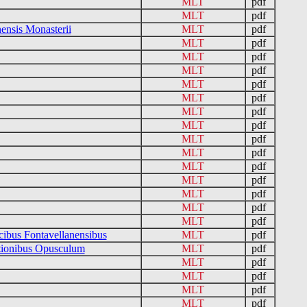
MLT
pdf
MLT
pdf
nensis Monasterii
MLT
pdf
MLT
pdf
MLT
pdf
MLT
pdf
MLT
pdf
MLT
pdf
MLT
pdf
MLT
pdf
MLT
pdf
MLT
pdf
MLT
pdf
MLT
pdf
MLT
pdf
MLT
pdf
MLT
pdf
cibus Fontavellanensibus
MLT
pdf
ationibus Opusculum
MLT
pdf
MLT
pdf
MLT
pdf
MLT
pdf
MLT
pdf