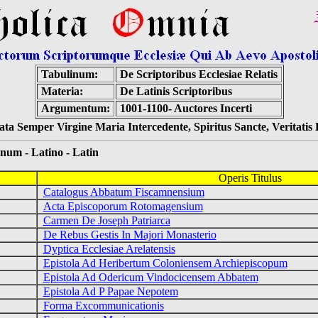
Tabulinum:
De Scriptoribus Ecclesiae Relatis
Materia:
De Latinis Scriptoribus
Argumentum:
1001-1100- Auctores Incerti
ta Semper Virgine Maria Intercedente, Spiritus Sancte, Veritati
 - Latino - Latin
Operis Titulus
Catalogus Abbatum Fiscamnensium
Acta Episcoporum Rotomagensium
Carmen De Joseph Patriarca
De Rebus Gestis In Majori Monasterio
Dyptica Ecclesiae Arelatensis
Epistola Ad Heribertum Coloniensem Archiepiscopum
Epistola Ad Odericum Vindocicensem Abbatem
Epistola Ad P Papae Nepotem
Forma Excommunicationis