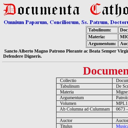
Tabulinum:
Doc
Materia:
MI
Argumentum:
Auct
Sancto Alberto Magno Patrono Plorante ac Beata Semper Virgin
Defendere Digneris.
Documen
Collectio
Docume
Tabulinum
De Scri
Materia
Migne
Argumentum
Patrolo
Volumen
MPL1
Ab Columna ad Culumnam
0673 -
Auctor
Auctor 
Titulus
Music