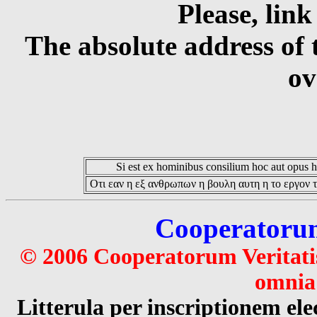
Please, link
The absolute address of 
ov
Si est ex hominibus consilium hoc aut opus hoc
Οτι εαν η εξ ανθρωπων η βουλη αυτη η το εργον τ
Cooperatorum 
© 2006 Cooperatorum Veritatis
omnia 
Litterula per inscriptionem 