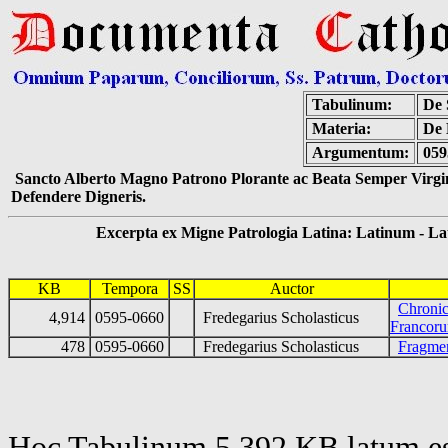
Tabulinum:
De 
Materia:
De 
Argumentum:
059
Sancto Alberto Magno Patrono Plorante ac Beata Semper Virgin
Defendere Digneris.
Excerpta ex Migne Patrologia Latina: Latinum - Latin
KB
Tempora
SS
Auctor
Chronic
4,914
0595-0660
Fredegarius Scholasticus
Francor
478
0595-0660
Fredegarius Scholasticus
Fragmen
Hoc Tabulinum 5,392 KB latum es