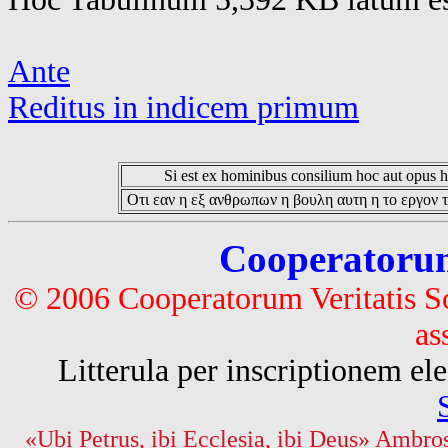
Ante
Reditus in indicem primum
Si est ex hominibus consilium hoc aut opus hoc
Οτι εαν η εξ ανθρωπων η βουλη αυτη η το εργον τ
Cooperatorum 
© 2006 Cooperatorum Veritatis S
as
Litterula per inscriptionem 
«Ubi Petrus, ibi Ecclesia, ibi Deus» Ambros