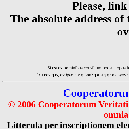
Please, link
The absolute address of 
ov
Si est ex hominibus consilium hoc aut opus hoc
Οτι εαν η εξ ανθρωπων η βουλη αυτη η το εργον τ
Cooperatorum 
© 2006 Cooperatorum Veritatis
omnia 
Litterula per inscriptionem 