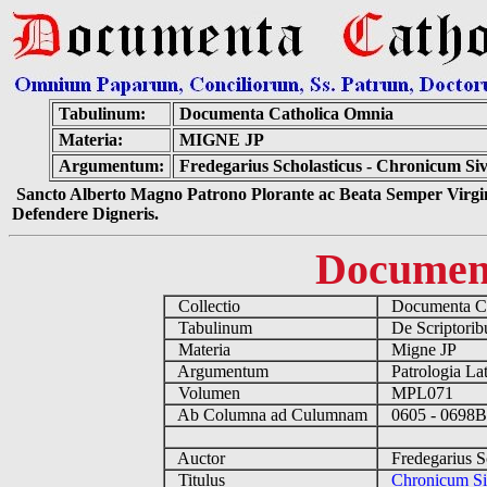
Tabulinum:
Documenta Catholica Omnia
Materia:
MIGNE JP
Argumentum:
Fredegarius Scholasticus - Chronicum Si
Sancto Alberto Magno Patrono Plorante ac Beata Semper Virgin
Defendere Digneris.
Documen
Collectio
Documenta Ca
Tabulinum
De Scriptoribu
Materia
Migne JP
Argumentum
Patrologia La
Volumen
MPL071
Ab Columna ad Culumnam
0605 - 0698
Auctor
Fredegarius S
Titulus
Chronicum Si