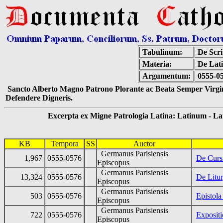
Tabulinum:
De Scri
Materia:
De Lati
Argumentum:
0555-05
Sancto Alberto Magno Patrono Plorante ac Beata Semper Virgin
Defendere Digneris.
Excerpta ex Migne Patrologia Latina: Latinum - Latin
KB
Tempora
SS
Auctor
Germanus Parisiensis
1,967
0555-0576
De Cursu
Episcopus
Germanus Parisiensis
13,324
0555-0576
De Litur
Episcopus
Germanus Parisiensis
503
0555-0576
Epistol
Episcopus
Germanus Parisiensis
722
0555-0576
Expositi
Episcopus