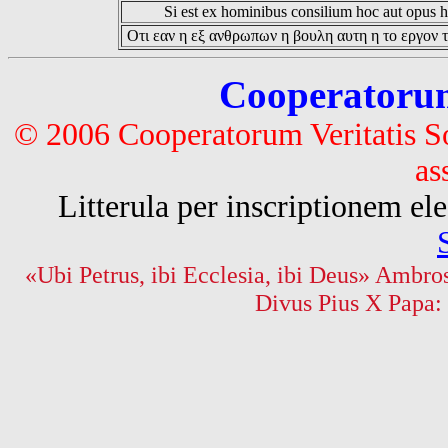
Si est ex hominibus consilium hoc aut opus hoc
Οτι εαν η εξ ανθρωπων η βουλη αυτη η το εργον τ
Cooperatorum 
© 2006 Cooperatorum Veritatis S
as
Litterula per inscriptionem 
«Ubi Petrus, ibi Ecclesia, ibi Deus» Ambros
Divus Pius X Papa: