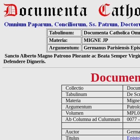
Tabulinum:
Documenta Catholica Om
Materia:
MIGNE JP
Argumentum:
Germanus Parisiensis Epi
Sancto Alberto Magno Patrono Plorante ac Beata Semper Virgin
Defendere Digneris.
Documen
Collectio
Docume
Tabulinum
De Scri
Materia
Migne
Argumentum
Patrolo
Volumen
MPL0
Ab Columna ad Culumnam
0077 -
Auctor
Germanu
Titulus
Episto