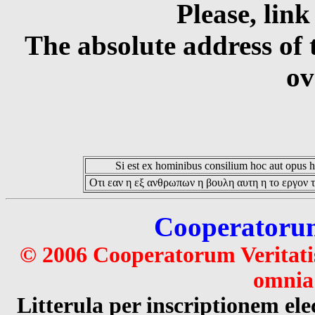
Please, link
The absolute address of 
ov
Si est ex hominibus consilium hoc aut opus hoc
Οτι εαν η εξ ανθρωπων η βουλη αυτη η το εργον τ
Cooperatorum 
© 2006 Cooperatorum Veritatis
omnia 
Litterula per inscriptionem 